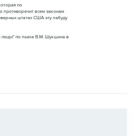
которая по
то противоречит всем законам
северных штатах США эту лабуду
 люди" по пьесе В.М. Шукшина в