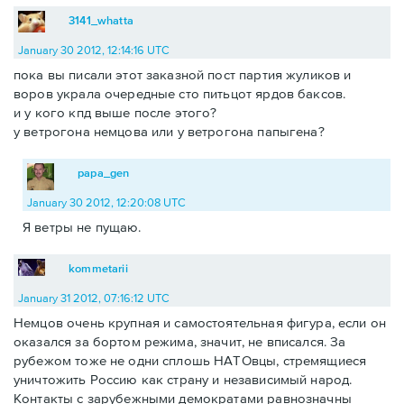
3141_whatta
January 30 2012, 12:14:16 UTC
пока вы писали этот заказной пост партия жуликов и
воров украла очередные сто питьцот ярдов баксов.
и у кого кпд выше после этого?
у ветрогона немцова или у ветрогона папыгена?
papa_gen
January 30 2012, 12:20:08 UTC
Я ветры не пущаю.
kommetarii
January 31 2012, 07:16:12 UTC
Немцов очень крупная и самостоятельная фигура, если он
оказался за бортом режима, значит, не вписался. За
рубежом тоже не одни сплошь НАТОвцы, стремящиеся
уничтожить Россию как страну и независимый народ.
Контакты с зарубежными демократами равнозначны