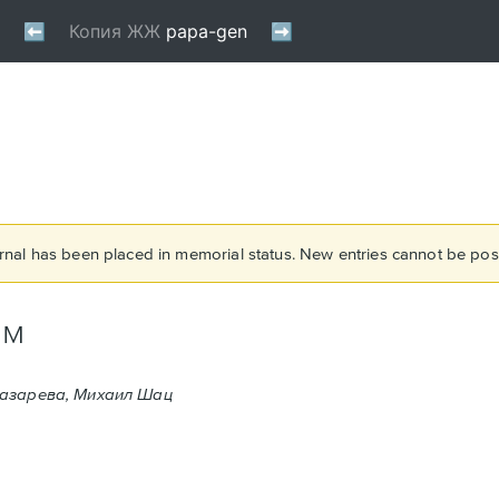
rnal has been placed in memorial status. New entries cannot be post
ом
Лазарева, Михаил Шац