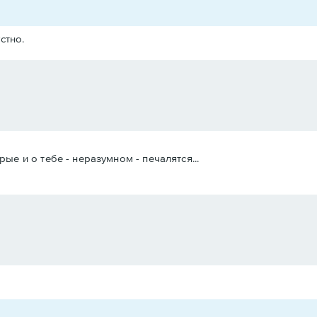
стно.
ые и о тебе - неразумном - печалятся...