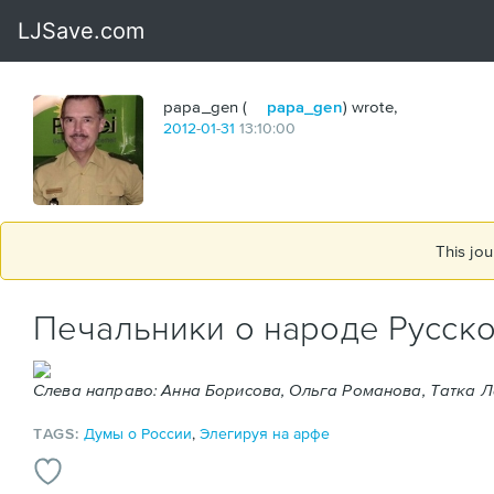
papa_gen (
papa_gen
) wrote,
2012
-
01
-
31
13:10:00
This jou
Печальники о народе Русск
Слева направо: Анна Борисова, Ольга Романова, Татка 
TAGS:
Думы о России
,
Элегируя на арфе