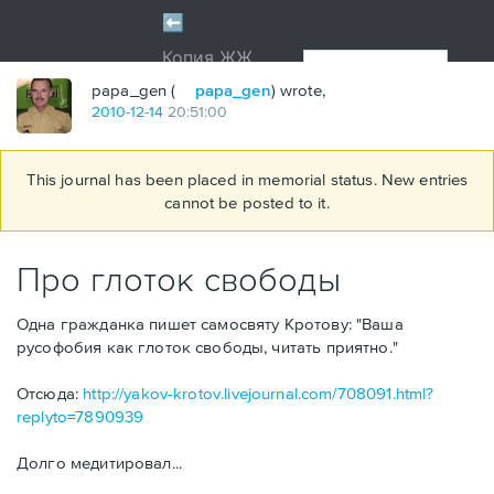
papa_gen (
papa_gen
) wrote,
2010
-
12
-
14
20:51:00
This journal has been placed in memorial status. New entries
cannot be posted to it.
Про глоток свободы
Одна гражданка пишет самосвяту Кротову: "Ваша
русофобия как глоток свободы, читать приятно."
Отсюда:
http://yakov-krotov.livejournal.com/708091.html?
replyto=7890939
Долго медитировал...