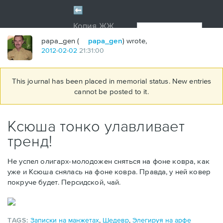
papa_gen (
papa_gen
) wrote,
2012
-
02
-
02
21:31:00
This journal has been placed in memorial status. New entries
cannot be posted to it.
Ксюша тонко улавливает
тренд!
Не успел олигарх-молодожен сняться на фоне ковра, как
уже и Ксюша снялась на фоне ковра. Правда, у ней ковер
покруче будет. Персидской, чай.
TAGS:
Записки на манжетах
,
Шедевр
,
Элегируя на арфе