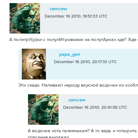
camcew
December 16 2010, 19:51:33 UTC
А политрУ(р)ки с полулИтровками на полутАрках хде? Хде
papa_gen
December 16 2010, 20:17:10 UTC
Эти сзади. Наливают народу вкусной водочки из особ
camcew
December 16 2010, 20:41:36 UTC
А водочка хоть пьяненькая? А то ведь и топырит
опасения выражал.