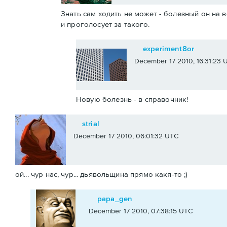
Знать сам ходить не может - болезный он на в
и проголосует за такого.
experiment8or
December 17 2010, 16:31:23 
Новую болезнь - в справочник!
strial
December 17 2010, 06:01:32 UTC
ой... чур нас, чур... дьявольщина прямо какя-то ;)
papa_gen
December 17 2010, 07:38:15 UTC