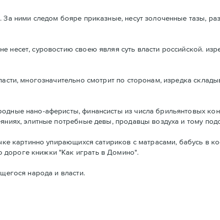
. За ними следом бояре приказные, несут золоченные тазы, р
е несет, суровостию своею являя суть власти российской. из
ласти, многозначительно смотрит по сторонам, изредка складыв
родные нано-аферисты, финансисты из числа брильянтовых ко
еяниях, элитные потребные девы, продавцы воздуха и тому по
очке картинно упирающихся сатириков с матрасами, бабусь в к
дороге книжки "Как играть в Домино".
ущегося народа и власти.