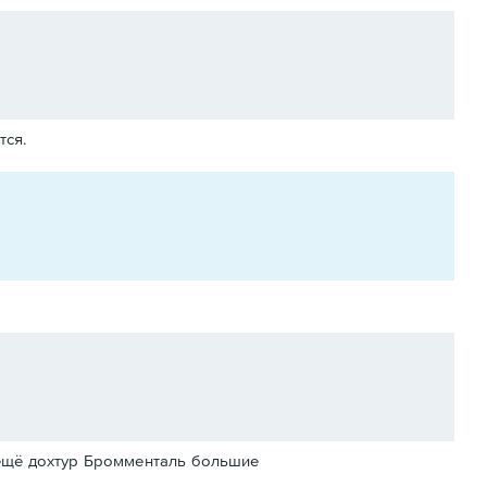
тся.
у ещё дохтур Бромменталь большие