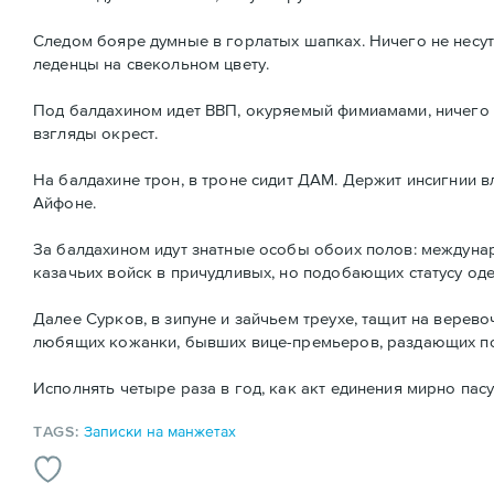
Следом бояре думные в горлатых шапках. Ничего не несут
леденцы на свекольном цвету.
Под балдахином идет ВВП, окуряемый фимиамами, ничего н
взгляды окрест.
На балдахине трон, в троне сидит ДАМ. Держит инсигнии в
Айфоне.
За балдахином идут знатные особы обоих полов: междуна
казачьих войск в причудливых, но подобающих статусу од
Далее Сурков, в зипуне и зайчьем треухе, тащит на верев
любящих кожанки, бывших вице-премьеров, раздающих по 
Исполнять четыре раза в год, как акт единения мирно пас
TAGS:
Записки на манжетах