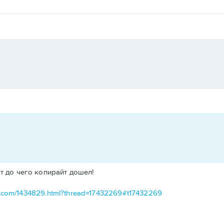
от до чего копирайт дошел!
rnal.com/1434829.html?thread=17432269#t17432269