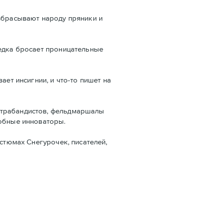
азбрасывают народу пряники и
редка бросает проницательные
ает инсигнии, и что-то пишет на
нтрабандистов, фельдмаршалы
добные инноваторы.
остюмах Снегурочек, писателей,