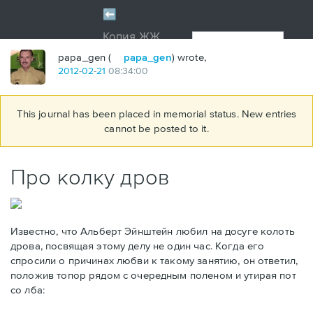
papa_gen (
papa_gen
) wrote,
2012
-
02
-
21
08:34:00
This journal has been placed in memorial status. New entries
cannot be posted to it.
Про колку дров
Известно, что Альберт Эйнштейн любил на досуге колоть
дрова, посвящая этому делу не один час. Когда его
спросили о причинах любви к такому занятию, он ответил,
положив топор рядом с очередным поленом и утирая пот
со лба: