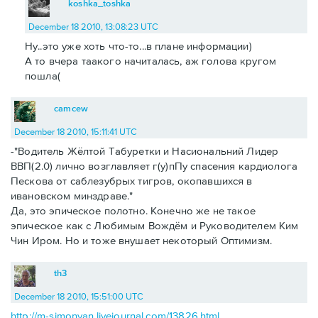
koshka_toshka
December 18 2010, 13:08:23 UTC
Ну..это уже хоть что-то...в плане информации)
А то вчера таакого начиталась, аж голова кругом
пошла(
camcew
December 18 2010, 15:11:41 UTC
-"Водитель Жёлтой Табуретки и Насиональний Лидер
ВВП(2.0) лично возглавляет г(у)пПу спасения кардиолога
Пескова от саблезубрых тигров, окопавшихся в
ивановском минздраве."
Да, это эпическое полотно. Конечно же не такое
эпическое как с Любимым Вождём и Руководителем Ким
Чин Иром. Но и тоже внушает некоторый Оптимизм.
th3
December 18 2010, 15:51:00 UTC
http://m-simonyan.livejournal.com/13826.html