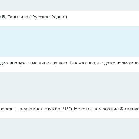
В. Галыгина ("Русское Радио").
радио вполуха в машине слушаю. Так что вполне даже возможно
еред "... рекламная служба Р.Р."). Некогда там хохмил Фоменк