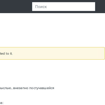
ed to it.
мыслью, внезапно постучавшейся
а: