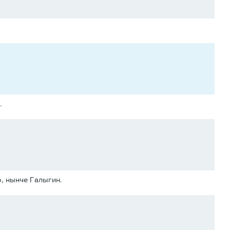
.
о, нынче Галыгин.