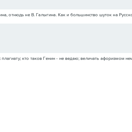
на, отнюдь не В. Галыгина. Как и большинство шуток на Русско
х плагиату; кто таков Генин - не ведаю; величать афоризмом н