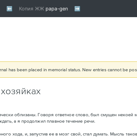
rnal has been placed in memorial status. New entries cannot be post
 хозяйках
ячески облизаны. Говоря ответное слово, был смущен некоей 
дать, а я продолжил плавное течение речи.
о хода, и, запустив ее в мозг свой, стал думать. Мысль таков