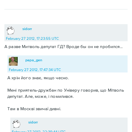
sidorr
February 27 2012, 17:23:55 UTC
А разве Митволь депутат ГД? Вроде бы он не пробился...
papa_gen
February 27 2012, 17:47:34 UTC
А хрін його знає, якщо чесно.
Мені приятель-дружбан по Універу говорив, що Мітволь
депутат. Але, може, і помилився.
Там в Москві звичаї дивні.
sidorr
February 27 2012, 22:39:44 UTC