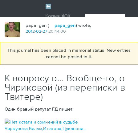
papa_gen (
papa_gen
) wrote,
2012
-
02
-
27
20:44:00
This journal has been placed in memorial status. New entries
cannot be posted to it.
К вопросу о... Вообще-то, о
Чириковой (из переписки в
Твитере)
Один бравый депутат ГД пишет: