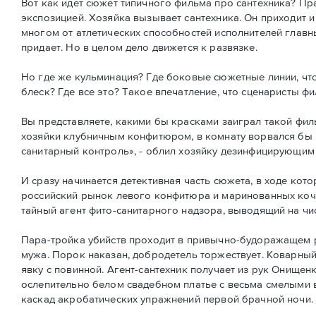
Вот как идет сюжет типичного фильма про сантехника? Пр
экспозицией. Хозяйка вызывает сантехника. Он приходит и
многом от атлетических способностей исполнителей главны
придает. Но в целом дело движется к развязке.
Но где же кульминация? Где боковые сюжетные линии, что
блеск? Где все это? Такое впечатление, что сценаристы ф
Вы представляете, какими бы красками заиграл такой филь
хозяйки клубничным конфитюром, в комнату ворвался бы 
санитарный контроль», - облил хозяйку дезинфицирующим 
И сразу начинается детективная часть сюжета, в ходе кот
российский рынок левого конфитюра и маринованных кочер
тайный агент фито-санитарного надзора, выводящий на чи
Пара-тройка убийств проходит в привычно-будоражащем р
мужа. Порок наказан, добродетель торжествует. Коварный
явку с повинной. Агент-сантехник получает из рук Онищ
ослепительно белом свадебном платье с весьма смелыми в
каскад акробатических упражнений первой брачной ночи.