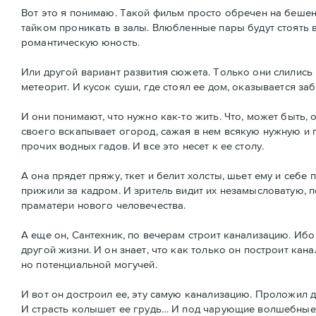
Вот это я понимаю. Такой фильм просто обречен на бешен
тайком проникать в залы. Влюбленные пары будут стоять 
романтическую юность.
Или другой вариант развития сюжета. Только они слились 
метеорит. И кусок суши, где стоял ее дом, оказывается з
И они понимают, что нужно как-то жить. Что, может быть, 
своего вскапывает огород, сажая в нем всякую нужную и п
прочих водных гадов. И все это несет к ее столу.
А она прядет пряжу, ткет и белит холсты, шьет ему и себе
прижили за кадром. И зритель видит их незамысловатую, 
праматери нового человечества.
А еще он, Сантехник, по вечерам строит канализацию. Ибо о
другой жизни. И он знает, что как только он построит кан
но потенциальной могучей.
И вот он достроил ее, эту самую канализацию. Проложил до
И страсть колышет ее грудь… И под чарующие волшебные з