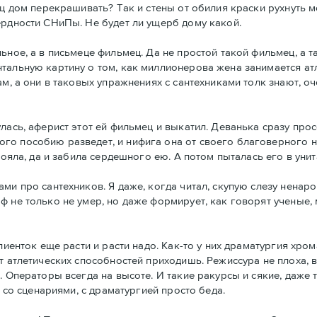
ц дом перекрашивать? Так и стены от обилия краски рухнуть мо
ердности СНиПы. Не будет ли ущерб дому какой.
ьное, а в письмеце фильмец. Да не простой такой фильмец, а 
нтальную картину о том, как миллионерова жена занимается а
ам, а они в таковых упражнениях с сантехниками толк знают, о
ась, аферист этот ей фильмец и выкатил. Деванька сразу просе
о пособию разведет, и нифига она от своего благоверного не
тояла, да и забила сердешного ею. А потом пыталась его в унит
ми про сантехников. Я даже, когда читал, скупую слезу ненар
ф не только не умер, но даже формирует, как говорят ученые
лиенток еще расти и расти надо. Как-то у них драматургия хро
т атлетических способностей приходишь. Режиссура не плоха, в
 Операторы всегда на высоте. И такие ракурсы и сякие, даже та
т со сценариями, с драматургией просто беда.