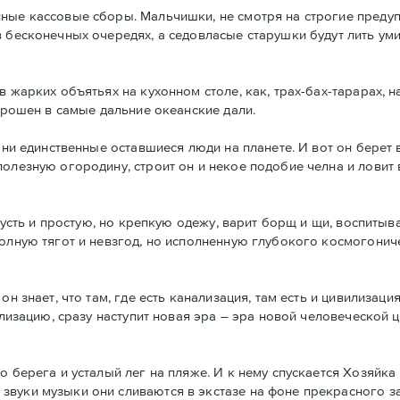
ные кассовые сборы. Мальчишки, не смотря на строгие преду
в бесконечных очередях, а седовласые старушки будут лить ум
в жарких объятьях на кухонном столе, как, трах-бах-тарарах, 
аброшен в самые дальние океанские дали.
они единственные оставшиеся люди на планете. И вот он берет 
олезную огородину, строит он и некое подобие челна и ловит 
 пусть и простую, но крепкую одежу, варит борщ и щи, воспитыв
полную тягот и невзгод, но исполненную глубокого космогони
н знает, что там, где есть канализация, там есть и цивилизация
ализацию, сразу наступит новая эра – эра новой человеческой 
 берега и усталый лег на пляже. И к нему спускается Хозяйка 
вуки музыки они сливаются в экстазе на фоне прекрасного за