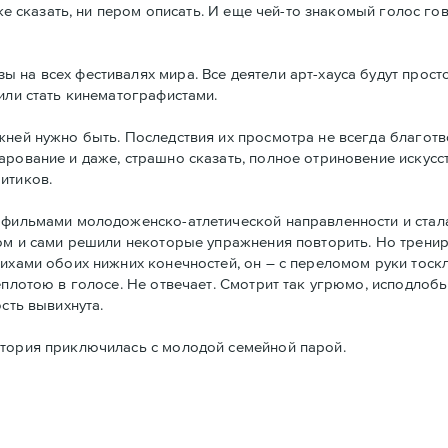
зке сказать, ни пером описать. И еще чей-то знакомый голос г
на всех фестивалях мира. Все деятели арт-хауса будут просто
или стать кинематографистами.
жней нужно быть. Последствия их просмотра не всегда благот
рование и даже, страшно сказать, полное отриновение искусст
итиков.
 фильмами молодоженско-атлетической направленности и стала
том и сами решили некоторые упражнения повторить. Но тренир
вихами обоих нижних конечностей, он – с переломом руки тоск
плотою в голосе. Не отвечает. Смотрит так угрюмо, исподлобья
сть вывихнута.
стория приключилась с молодой семейной парой.