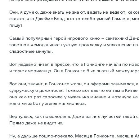
Они, я думаю, даже знать не знают, ведать не ведают, как
скажет, что Джеймс Бонд, кто-то особо умный Гамлета, мож
пишут.
Самый популярный герой игрового кино – сантехник! Да-д
заветном чемоданчике нужную прокладку и уплотнение из 
сладостные минуты.
Вот недавно читал в прессе, что в Гонконге начали по но
и тоже американца. Он в Гонконге был знатный междунар
Вот они, значит, в Гонконге жили, он аферами занимался, а
супружескую должность. Только вот как-то ей там в Китае т
она как-то раз спросила у муженька мнение и мотанула н
мало ли забот у жены миллионера.
Вернулась, как помолодела. Даже взгляд лучистый такой с
Прямо даже не видит их.
Ну, а дальше пошло-поехало. Месяц в Гонконге, месяц в 