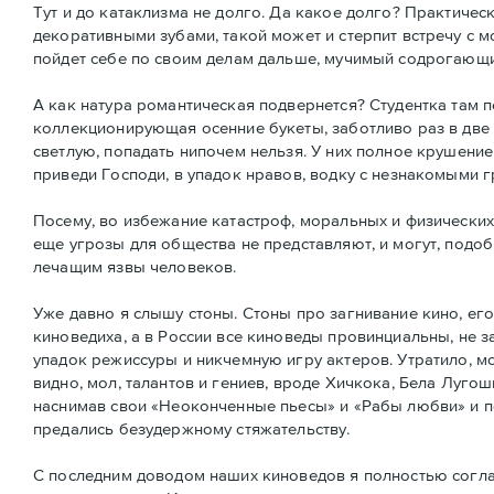
Тут и до катаклизма не долго. Да какое долго? Практиче
декоративными зубами, такой может и стерпит встречу с 
пойдет себе по своим делам дальше, мучимый содрогающи
А как натура романтическая подвернется? Студентка там п
коллекционирующая осенние букеты, заботливо раз в две 
светлую, попадать нипочем нельзя. У них полное крушение
приведи Господи, в упадок нравов, водку с незнакомыми 
Посему, во избежание катастроф, моральных и физически
еще угрозы для общества не представляют, и могут, подоб
лечащим язвы человеков.
Уже давно я слышу стоны. Стоны про загнивание кино, ег
киноведиха, а в России все киноведы провинциальны, не за
упадок режиссуры и никчемную игру актеров. Утратило, мол
видно, мол, талантов и гениев, вроде Хичкока, Бела Лугош
наснимав свои «Неоконченные пьесы» и «Рабы любви» и по
предались безудержному стяжательству.
С последним доводом наших киноведов я полностью соглас