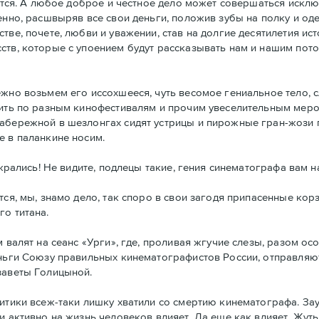
аются. А любое доброе и честное дело может совершаться искл
енно, расшвыряв все свои деньги, положив зубы на полку и од
тве, почете, любви и уважении, став на долгие десятилетия ис
ств, которые с упоением будут рассказывать нам и нашим пото
ежно возьмем его иссохшееся, чуть весомое гениальное тело,
озить по разным кинофестивалям и прочим увеселительным мер
набережной в шезлонгах сидят устрицы и пирожные гран-жози 
е в паланкине носим.
ажрались! Не видите, подлецы такие, гения синематографа вам н
тся, мы, знамо дело, так споро в свои загодя припасенные кор
го титана.
м валят на сеанс «Урги», где, проливая жгучие слезы, разом о
еньги Союзу правильных кинематографистов России, отправляю
заветы Голицыной.
итики всеж-таки лишку хватили со смертию кинематографа. Зау
 активно на жизнь человеков влияет. Да еще как влияет. Жуть 