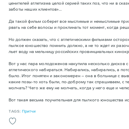
ценителей атлетизма целой серией таких поз, что ни в ска
заботы наших клиентов»…
Да такой фильм соберет все мыслимые и немыслимые призы 
рвать на себе волосы и проклинать тот момент, когда реш
Но должен сказать, что с атлетическими фильмами осторо
пылкое юношество помнить должно, а не то ждет их разоча
льет воду на мельницу российских провинциальных кинокр
Вот у нас пара молодоженов накупила несколько дисков с
атлетического набираться. Набирались, набирались, а по
было. Итог понятен и закономерен – она в больнице с вы
какие позы-то хоть были, по-доброму так спрашиваем, с те
молчать? Чего же ему не молчать, когда у него еще и челю
Вот такая весьма поучительная для пылкого юношества и
TAGS:
Притчи