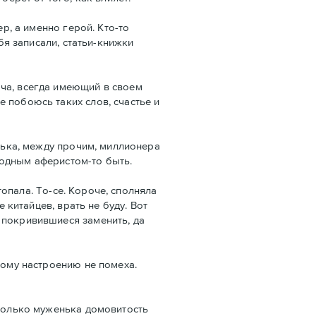
р, а именно герой. Кто-то
бя записали, статьи-книжки
юча, всегда имеющий в своем
 побоюсь таких слов, счастье и
енька, между прочим, миллионера
родным аферистом-то быть.
топала. То-се. Короче, сполняла
 китайцев, врать не буду. Вот
 покривившиеся заменить, да
тому настроению не помеха.
 Только муженька домовитость