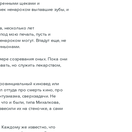
етренными щеками и
ечек ненароком выпавшие зубы, и
а, несколько лет
под мою печаль, пусть и
енароком могут. Впадут еще, не
иньонами.
мере созревания оных. Пока они
вать, но служить лекарством,
 провинциальный киновед или
л оттуда про смерть кино, про
нтузиазма, сверхзадачи. Не
 что и были, типа Михалкова,
есили их на стеночке, а сами
 Каждому же известно, что