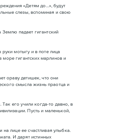
преждения «Детям до…», будут
ильные слезы, вспоминая и свою
на Землю падает гигантский
в руки мотыгу и в поте лица
в море гигантских марлинов и
ает ораву детишек, что они
ческого смысла жизнь праотца и
. Так его учили когда-то давно, в
цивилизации. Пусть и маленькой,
и на лице ее счастливая улыбка.
ката. И дарят истинных