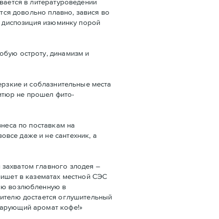
ывается в литературоведении
тся довольно плавно, завися во
ще диспозиция изюминку порой
обую остроту, динамизм и
ерзкие и соблазнительные места
итюр не прошел фито-
знеса по поставкам на
все даже и не сантехник, а
 захватом главного злодея –
пишет в казематах местной СЭС
вою возлюбленную в
рителю достается оглушительный
Чарующий аромат кофе!»