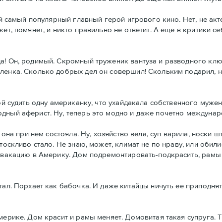
ой самый популярный главный герой игрового кино. Нет, не акте
ет, помянет, и никто правильно не ответит. А еще в критики се
а! Он, родимый. Скромный труженик вантуза и разводного кл
ленка. Сколько добрых дел он совершил! Скольким подарил, не
вой судить одну американку, что ухайдакала собственного муж
одный аферист. Ну, теперь это модно и даже почетно междуна
 она при нем состояла. Ну, хозяйство вела, суп варила, носки ш
оскливо стало. Не знаю, может, климат не по нраву, или обилие
а вакацию в Америку. Дом подремонтировать-подкрасить, рамы
тал. Порхает как бабочка. И даже китайцы ничуть ее приподня
Америке. Дом красит и рамы меняет. Домовитая такая супруга.