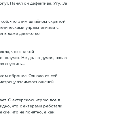
гут. Нанял он дефектива. Угу. За
такой, что этим шпиёном скрытой
тлетическими упражнениями с
чень даже далеко до
кла, что с такой
 получит. Не долго думая, взяла
аз спустить…
оком обронил. Однако из сей
, матрицу взаимоотношений
мает. С актерскою игрою все в
идно, что с актерами работали,
кие, что не понятно, а как