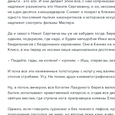
деньги - это зло. И они делают злом все, с чем соприкас
надлежит разъяснить это Никите Сергеевичу, и он, несомн
не один десяток киношедевров. Снимет и помрет в блаженс
одного поколения пылких кинокритиков и историков искус
надлежит смотреть фильмы Мастера.
Да и самого Никит Сергееча мы уж не забудем тогда. Бер
оденем, подкрасим, где надо, и будем наподобие Инки в
бездельников с бездонными карманами. Они в Каннах на 
Клико, а мы перед их носами наше национальное достояни
– Падайте, гады, на колени! – кричим. – Ишь, стервозы, з
И пока все эти изнеженные толстосумы с испугу ниц валяю
столов сгребаем. Угу. На помин души кинематографическо
Ну, а потом, вечером, все богатеи Лазурного берега вало
бытия, испытывают нравственный катарсис и, отдав все д
святым местам, где ступала нога праправнука княжны Ели
Однако, если говорить суриозно и без ложного пафоса, кр
помрачение рассудка, не знаю, но вполне даже кино живо и