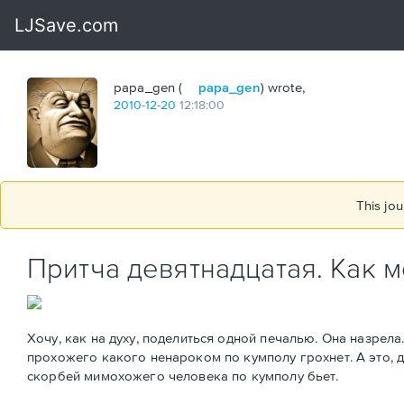
papa_gen (
papa_gen
) wrote,
2010
-
12
-
20
12:18:00
This jou
Притча девятнадцатая. Как 
Хочу, как на духу, поделиться одной печалью. Она назрела
прохожего какого ненароком по кумполу грохнет. А это, д
скорбей мимохожего человека по кумполу бьет.