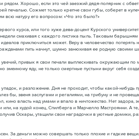
ски рядом. Хорошо, если это чей заезжий дядя-полярник с обв
моей печалью. Сожмет только крепче свои губы, соберет в кул
м всю натуру его вопросом: «Что это было?»
ервого курса, или того хуже дева-доцент Курского университет
недели смахивая с каждого листика пыль. Таковым барышням 
 идеалов приключиться может. Веру в человечество потерять н
гражданами пить начнут, шумно занюхивая ее родную своими ш
х увечий, привык я свои печали выплескивать окружающим по 
но змеиному яду, не только смертные пустыни вкруг себя созда
о упадок, и разложение. Дня не проходит, чтобы какой-нибудь
лез бы, звеня заслугами и регалиями, на трибуну и не провеща
, кино власть над умами и впало в ничтожество. Нет задора, э
и или, на худой конец, Спилберга и Марчелло Мастроянни. А те,
лучив Оскары, утащили свои наградочки в уютные домики, разв
ен. За деньги можно совершать только плохие и гадкие вещи.