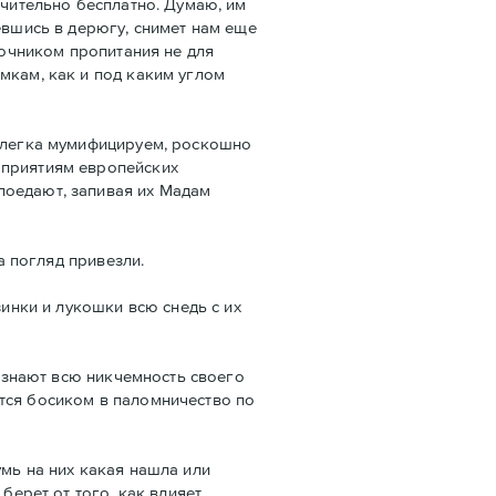
ючительно бесплатно. Думаю, им
евшись в дерюгу, снимет нам еще
точником пропитания не для
мкам, как и под каким углом
 слегка мумифицируем, роскошно
оприятиям европейских
поедают, запивая их Мадам
а погляд привезли.
зинки и лукошки всю снедь с их
сознают всю никчемность своего
тся босиком в паломничество по
мь на них какая нашла или
берет от того, как влияет.