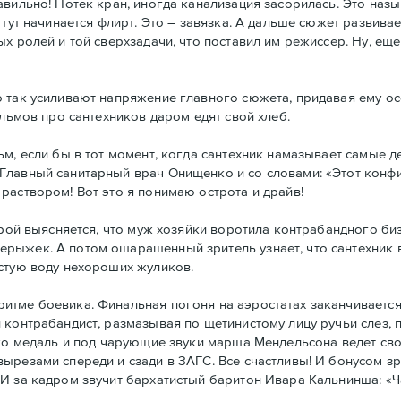
авильно! Потек кран, иногда канализация засорилась. Это наз
 тут начинается флирт. Это – завязка. А дальше сюжет развивае
х ролей и той сверхзадачи, что поставил им режиссер. Ну, е
 так усиливают напряжение главного сюжета, придавая ему ос
ильмов про сантехников даром едят свой хлеб.
м, если бы в тот момент, когда сантехник намазывает самые д
Главный санитарный врач Онищенко и со словами: «Этот конф
раствором! Вот это я понимаю острота и драйв!
орой выясняется, что муж хозяйки воротила контрабандного би
ыжек. А потом ошарашенный зритель узнает, что сантехник во
стую воду нехороших жуликов.
итме боевика. Финальная погоня на аэростатах заканчивается
 контрабандист, размазывая по щетинистому лицу ручьи слез, 
енко медаль и под чарующие звуки марша Мендельсона ведет с
ырезами спереди и сзади в ЗАГС. Все счастливы! И бонусом з
 И за кадром звучит бархатистый баритон Ивара Кальнинша: «