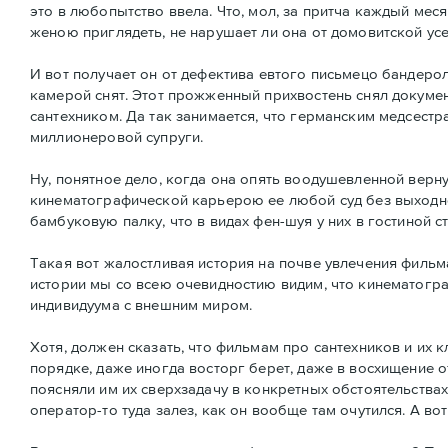
это в любопытство ввела. Что, мол, за притча каждый меся
женою приглядеть, не нарушает ли она от домовитской ус
И вот получает он от дефектива евтого письмецо бандерол
камерой снят. Этот прожженный прихвостень снял докуме
сантехником. Да так занимается, что германским медсестр
миллионеровой супруги.
Ну, понятное дело, когда она опять воодушевленной вернул
кинематографической карьерою ее любой суд без выходног
бамбуковую палку, что в видах фен-шуя у них в гостиной с
Такая вот жалостливая история на почве увлечения фильма
истории мы со всею очевидностию видим, что кинематогра
индивидуума с внешним миром.
Хотя, должен сказать, что фильмам про сантехников и их к
порядке, даже иногда восторг берет, даже в восхищение о
поясняли им их сверхзадачу в конкретных обстоятельствах.
оператор-то туда залез, как он вообще там очутился. А во