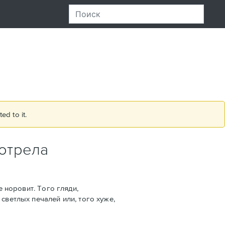
ed to it.
мотрела
е норовит. Того гляди,
светлых печалей или, того хуже,