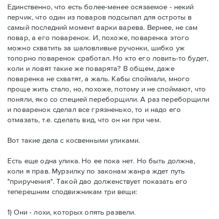
Единственно, что есть более-менее осязаемое - некий
перчик, что один из поваров подсыпал для остроты в
самый последний момент варки варева. Вернее, не сам
повар, а его поваренок. И, похоже, поваренка этого
можно схватить за шаловливые ручонки, шибко уж
топорно поваренок сработал. Но кто его ловить-то будет,
коли и ловят такие же поварята? В общем, даже
поваренка не схватят, а жаль. Кабы споймали, много
проще жить стало, но, похоже, потому и не споймают, что
поняли, яко со специей переборщили. А раз переборщили
и поваренок сделал все грязненько, то и надо его
отмазать, т.е. сделать вид, что он ни при чем.
Вот такие дела с косвенными уликами.
Есть еще одна улика. Но ее пока нет. Но быть должна,
коли я прав. Мурзилку по законам жанра ждет путь
"приручения". Такой дао долженствует показать его
теперешним сподвижникам три вещи:
1) Они - лохи, которых опять развели.