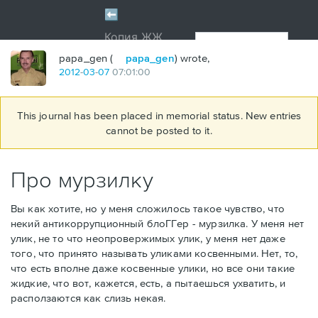
papa_gen (
papa_gen
) wrote,
2012
-
03
-
07
07:01:00
This journal has been placed in memorial status. New entries
cannot be posted to it.
Про мурзилку
Вы как хотите, но у меня сложилось такое чувство, что
некий антикоррупционный блоГГер - мурзилка. У меня нет
улик, не то что неопровержимых улик, у меня нет даже
того, что принято называть уликами косвенными. Нет, то,
что есть вполне даже косвенные улики, но все они такие
жидкие, что вот, кажется, есть, а пытаешься ухватить, и
расползаются как слизь некая.