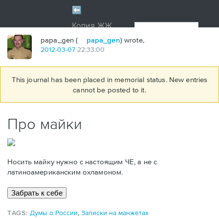
papa_gen (
papa_gen
) wrote,
2012
-
03
-
07
22:33:00
This journal has been placed in memorial status. New entries
cannot be posted to it.
Про майки
Носить майку нужно с настоящим ЧЕ, а не с
латиноамериканским охламоном.
TAGS:
Думы о России
,
Записки на манжетах