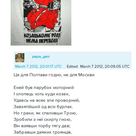
papa_gen
March 7 2012, 20:01:17 UTC
Edited: March 7 2012, 20:09:05 UTC
Це для Полтави годно, не для Москви
Еней був парубок моторний
І хлопець хоть куди козак,
Удавсь на всеє зле проворний,
Завзятійший од всіх бурлак.
Но греки, як спаливши Трою,
Зробили з неї скирту гною,
Він взявши торбу тягу дав;
Забравши деяких троянців,