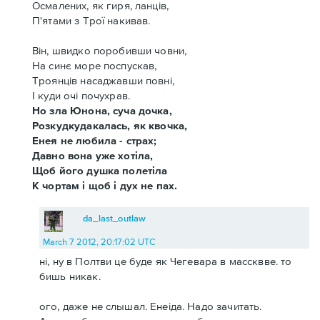
Осмалених, як гиря, ланців,
П'ятами з Трої накивав.
Він, швидко поробивши човни,
На синє море поспускав,
Троянців насаджавши повні,
І куди очі почухрав.
Но зла Юнона, суча дочка,
Розкудкудакалась, як квочка,
Енея не любила - страх;
Давно вона уже хотіла,
Щоб його душка полетіла
К чортам і щоб і дух не пах.
da_last_outlaw
March 7 2012, 20:17:02 UTC
нi, ну в Полтви це буде як Чегевара в массквве. то
бишь никак.
ого, даже не слышал. Енеiда. Надо зачитать.