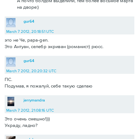
А почто болдом выделили, тем более восьмое марта
на дворе:)
gur64
March 7 2012, 20:18:51 UTC
это не Че, papa-gen.
Это Антуан, селебр экриван (романист) рюсс.
gur64
March 7 2012, 20:20:32 UTC
ПС.
Подумав, я пожалуй, себе такую сделаю
jerrymandra
March 7 2012, 21:08:16 UTC
Это очень смешно!)))
Украду, ладно?