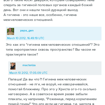
следить за гигиеной половых органов каждый божий
день. Вот они и нашли такой дурацкий выход.
А гигиена - это наше все, особенно, гигиена
межчеловеческих отношений.
papa_gen
March 10 2012, 16:49:19 UTC
Это как это "гигиена межчеловеческих отношений"? Это
типа хиропрактики сквозь пространство? Вы часом не
практикуете такое?
macteriza
March 10 2012, 17:05:09 UTC
Папаша! Да вы что?! Гигиена межчеловеческих
отношений - не лги, не воруй, не изворачивайся,
помогай ближнему. Про это у Христа ого-го сколько
наговорено. А в советское время разве забыли
плакаты, ну например, "Роженица, перед кормлением
помой грудь!" Что-это если не гигиена, т.е. чистота в