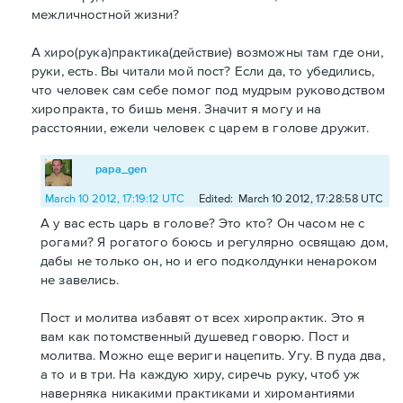
межличностной жизни?
А хиро(рука)практика(действие) возможны там где они,
руки, есть. Вы читали мой пост? Если да, то убедились,
что человек сам себе помог под мудрым руководством
хиропракта, то бишь меня. Значит я могу и на
расстоянии, ежели человек с царем в голове дружит.
papa_gen
March 10 2012, 17:19:12 UTC
Edited: March 10 2012, 17:28:58 UTC
А у вас есть царь в голове? Это кто? Он часом не с
рогами? Я рогатого боюсь и регулярно освящаю дом,
дабы не только он, но и его подколдунки ненароком
не завелись.
Пост и молитва избавят от всех хиропрактик. Это я
вам как потомственный душевед говорю. Пост и
молитва. Можно еще вериги нацепить. Угу. В пуда два,
а то и в три. На каждую хиру, сиречь руку, чтоб уж
наверняка никакими практиками и хиромантиями