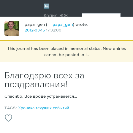
papa_gen (
papa_gen
) wrote,
2012
-
03
-
15
17:32:00
This journal has been placed in memorial status. New entries
cannot be posted to it.
Благодарю всех за
поздравления!
Спасибо. Все вроде устраивается...
TAGS:
Хроника текущих событий