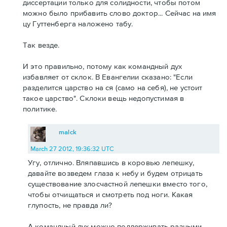
диссертации только для солидности, чтобы потом
можно было прибавить слово доктор... Сейчас на имя
цу Гуттенберга наложено табу.
Так везде.
И это правильно, потому как командный дух
избавляет от склок. В Евангелии сказано: "Если
разделится царство на ся (само на себя), не устоит
такое царство". Склоки вещь недопустимая в
политике.
malck
March 27 2012, 19:36:32 UTC
Угу, отлично. Вляпавшись в коровью лепешку,
давайте возведем глаза к небу и будем отрицать
существование злосчастной лепешки вместо того,
чтобы отчищаться и смотреть под ноги. Какая
глупость, не правда ли?
А командный дух можно поддерживать разными