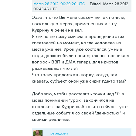
March 28 2012, 06:39:26 UTC
Edited: March 28 2012,
06:43:45 UTC
Ээээ, что-то Вы меня совсем не так поняли,
поскольку о мерах, примененных к г-ну
Кудрину я речей не вел.
Я лично не вижу смысла в проведении этих
спектаклей на момент, когда человека на
месте уже нет. Урок уже состоялся, умные
люди должны были понять; так вот возникает
вопрос - ВВП и ДМА теперь для идиотов
разжевывают что ли?
Что толку продолжать порку, когда, так
сказать, субъект оной уже сидит где-то там?
Добавлю, чтобы расставить точки над "i": в
моем понимании "урок" закончился на
отставке г-на Кудрина. А то, что сейчас - уже
отдельные события со своей "данностью" и
своими реалиями.
papa_gen