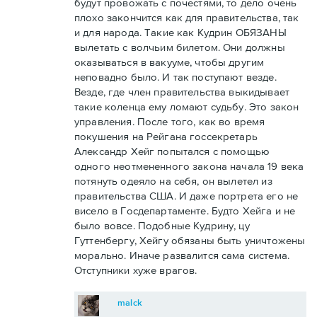
будут провожать с почестями, то дело очень
плохо закончится как для правительства, так
и для народа. Такие как Кудрин ОБЯЗАНЫ
вылетать с волчьим билетом. Они должны
оказываться в вакууме, чтобы другим
неповадно было. И так поступают везде.
Везде, где член правительства выкидывает
такие коленца ему ломают судьбу. Это закон
управления. После того, как во время
покушения на Рейгана госсекретарь
Александр Хейг попытался с помощью
одного неотмененного закона начала 19 века
потянуть одеяло на себя, он вылетел из
правительства США. И даже портрета его не
висело в Госдепартаменте. Будто Хейга и не
было вовсе. Подобные Кудрину, цу
Гуттенбергу, Хейгу обязаны быть уничтожены
морально. Иначе развалится сама система.
Отступники хуже врагов.
malck