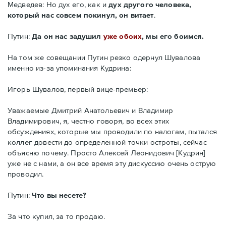
Медведев: Но дух его, как и
дух другого человека,
который нас совсем покинул, он витает
.
Путин:
Да он нас задушил
уже обоих
, мы его боимся.
На том же совещании Путин резко одернул Шувалова
именно из-за упоминания Кудрина:
Игорь Шувалов, первый вице-премьер:
Уважаемые Дмитрий Анатольевич и Владимир
Владимирович, я, честно говоря, во всех этих
обсуждениях, которые мы проводили по налогам, пытался
коллег довести до определенной точки остроты, сейчас
объясню почему. Просто Алексей Леонидович [Кудрин]
уже не с нами, а он все время эту дискуссию очень острую
проводил.
Путин:
Что вы несете?
За что купил, за то продаю.