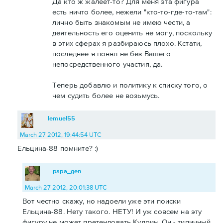
Да кто ж жалеет-то? Для меня эта фигура
есть ничто более, нежели "кто-то-где-то-там":
лично быть знакомым не имею чести, а
деятельность его оценить не могу, поскольку
в этих сферах я разбираюсь плохо. Кстати,
последнее я понял не без Вашего
непосредственного участия, да.
Теперь добавлю и политику к списку того, о
чем судить более не возьмусь.
lemuel55
March 27 2012, 19:44:54 UTC
Ельцина-88 помните? :)
papa_gen
March 27 2012, 20:01:38 UTC
Вот честно скажу, но надоели уже эти поиски
Ельцина-88. Нету такого. НЕТУ! И уж совсем на эту
фигуру не может претендовать Кудрин. Он - типичный