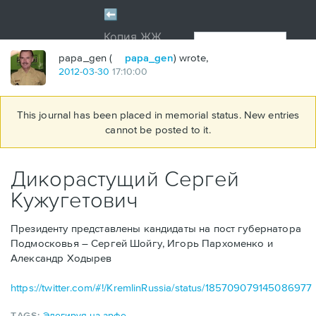
papa_gen (
papa_gen
) wrote,
2012
-
03
-
30
17:10:00
This journal has been placed in memorial status. New entries
cannot be posted to it.
Дикорастущий Сергей
Кужугетович
Президенту представлены кандидаты на пост губернатора
Подмосковья – Сергей Шойгу, Игорь Пархоменко и
Александр Ходырев
https://twitter.com/#!/KremlinRussia/status/185709079145086977
TAGS:
Элегируя на арфе