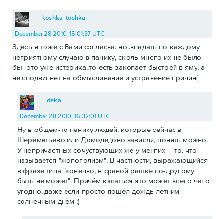
koshka_toshka
December 28 2010, 15:01:37 UTC
Здесь я тоже с Вами согласна. но..впадать по каждому
неприятному случаю в панику, сколь много их не было
бы -это уже истерика..то есть закопает быстрей в яму, а
не сподвигнет на обмысливание и устранение причин(
deka
December 28 2010, 16:32:01 UTC
Ну в общем-то панику людей, которые сейчас в
Шереметьево или Домодедово зависли, понять можно.
У непричастных сочуствующих же у менгих -- то, что
называется "жопоголизм". В частности, выражающийся
в фразе типа "конечно, в сраной рашке по-другому
быть не может". Причём касаться это может всего чего
угодно, даже если просто пошёл дождь летним
солнечным днём ;)