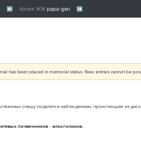
rnal has been placed in memorial status. New entries cannot be post
ственных спешу поделится наблюдением, проистекшим из диску
етевых почвенников - алкоголиков.