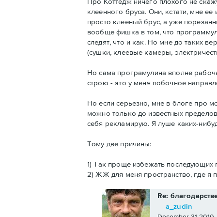
Про Коттедж ничего плохого не скажу
клеенного бруса. Они, кстати, мне ее
просто клееный брус, а уже порезанн
вообще фишка в том, что программул
следят, что и как. Но мне до таких в
(сушки, клеевые камеры, электричество
Но сама програмулина вполне рабочая
строю - это у меня побочное направл
Но если серьезно, мне в блоге про мо
можно только до известных пределов.
себя рекламирую. Я луше каких-нибуд
Тому две причины:
1) Так проще избежать последующих пр
2) ЖЖ для меня пространство, где я 
Re: благодарств
a_zudin
December 31 2010,