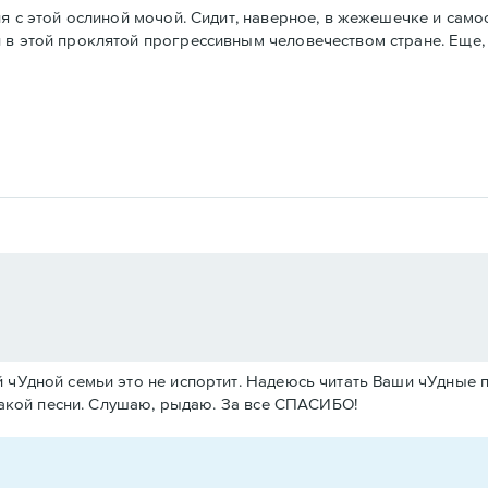
еня с этой ослиной мочой. Сидит, наверное, в жежешечке и са
 в этой проклятой прогрессивным человечеством стране. Еще,
й чУдной семьи это не испортит. Надеюсь читать Ваши чУдные 
 такой песни. Слушаю, рыдаю. За все СПАСИБО!