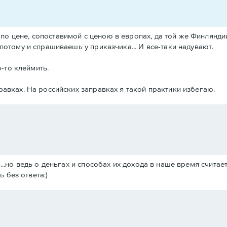
 цене, сопоставимой с ценою в европах, да той же Финляндии,
потому и спрашиваешь у приказчика... И все-таки надувают.
о-то клеймить.
равках. На российских заправках я такой практики избегаю.
.но ведь о деньгах и способах их дохода в наше время считае
 без ответа:)