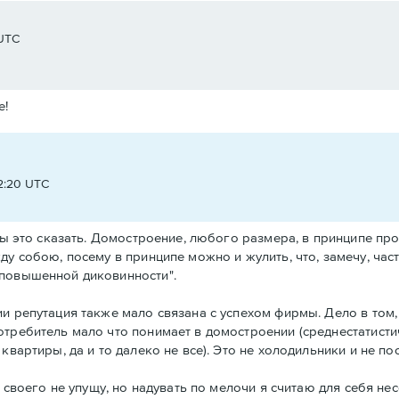
 UTC
е!
2:20 UTC
бы это сказать. Домостроение, любого размера, в принципе про
ду собою, посему в принципе можно и жулить, что, замечу, ча
"повышенной диковинности".
и репутация также мало связана с успехом фирмы. Дело в том, 
отребитель мало что понимает в домостроении (среднестатист
 квартиры, да и то далеко не все). Это не холодильники и не 
и своего не упущу, но надувать по мелочи я считаю для себя нес