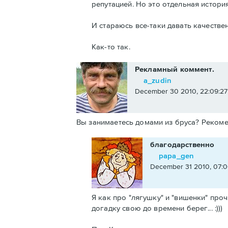
репутацией. Но это отдельная история
И стараюсь все-таки давать качестве
Как-то так.
Рекламный коммент.
a_zudin
December 30 2010, 22:09:2
Вы занимаетесь домами из бруса? Рекоме
благодарственно
papa_gen
December 31 2010, 07:0
Я как про "лягушку" и "вишенки" про
догадку свою до времени берег... :)))