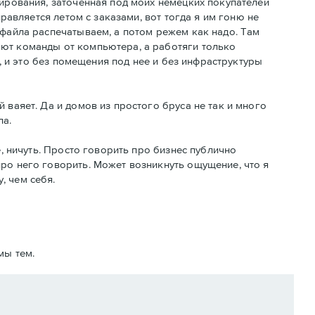
тирования, заточенная под моих немецких покупателей
правляется летом с заказами, вот тогда я им гоню не
 файла распечатываем, а потом режем как надо. Там
ают команды от компьютера, а работяги только
о, и это без помещения под нее и без инфраструктуры
 ваяет. Да и домов из простого бруса не так и много
ла.
е, ничуть. Просто говорить про бизнес публично
про него говорить. Может возникнуть ощущение, что я
, чем себя.
мы тем.