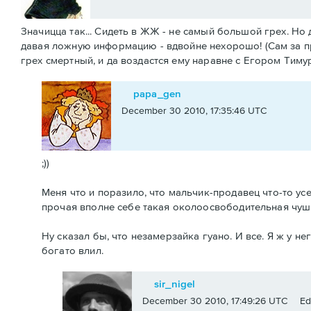
Значицца так... Сидеть в ЖЖ - не самый большой грех. Но 
давая ложную информацию - вдвойне нехорошо! (Сам за п
грех смертный, и да воздастся ему наравне с Егором Тиму
papa_gen
December 30 2010, 17:35:46 UTC
;))
Меня что и поразило, что мальчик-продавец что-то у
прочая вполне себе такая околоосвободительная чушь.
Ну сказал бы, что незамерзайка гуано. И все. Я ж у н
богато влил.
sir_nigel
December 30 2010, 17:49:26 UTC
Ed