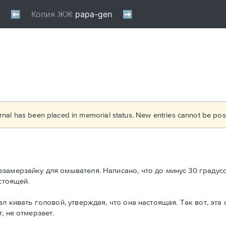
rnal has been placed in memorial status. New entries cannot be post
замерзайку для омывателя. Написано, что до минус 30 градусо
стоящей.
л кивать головой, утверждая, что она настоящая. Так вот, эта
, не отмерзает.