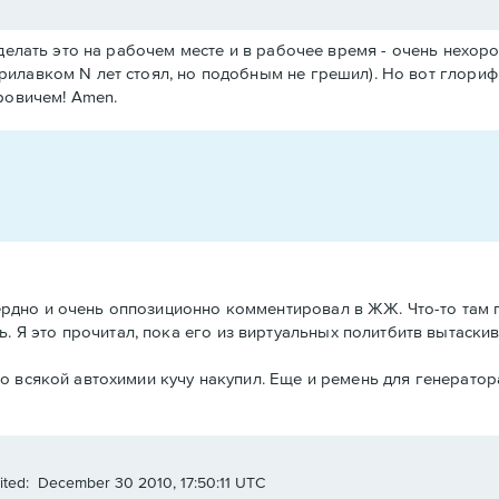
делать это на рабочем месте и в рабочее время - очень нехоро
рилавком N лет стоял, но подобным не грешил). Но вот глори
ровичем! Amen.
сердно и очень оппозиционно комментировал в ЖЖ. Что-то там 
 Я это прочитал, пока его из виртуальных политбитв вытаскива
его всякой автохимии кучу накупил. Еще и ремень для генератор
ited: December 30 2010, 17:50:11 UTC