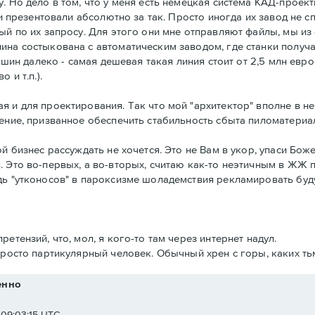
. Но дело в том, что у меня есть немецкая система КАД-проек
 и презентовали абсолютно за так. Просто иногда их завод не с
ый по их запросу. Для этого они мне отправляют файлы, мы из
ина состыкована с автоматическим заводом, где станки получ
ершин далеко - самая дешевая такая линия стоит от 2,5 млн евр
 и т.п.).
 и для проектирования. Так что мой "архитектор" вполне в ней
ение, призванное обеспечить стабильность сбыта пиломатериа
й бизнес рассуждать не хочется. Это не Вам в укор, упаси Бож
 Это во-первых, а во-вторых, считаю как-то неэтичным в ЖЖ 
ь "утконосов" в пароксизме шоладемствия рекламировать буду
етензий, что, мол, я кого-то там через интернет надул.
просто партикулярный человек. Обычный хрен с горы, каких ть
енно
 09:03:15 UTC