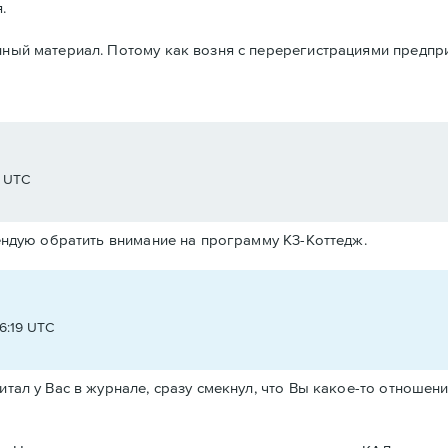
.
нный материал. Потому как возня с перерегистрациями предпри
7 UTC
ндую обратить внимание на программу K3-Коттедж.
6:19 UTC
читал у Вас в журнале, сразу смекнул, что Вы какое-то отноше