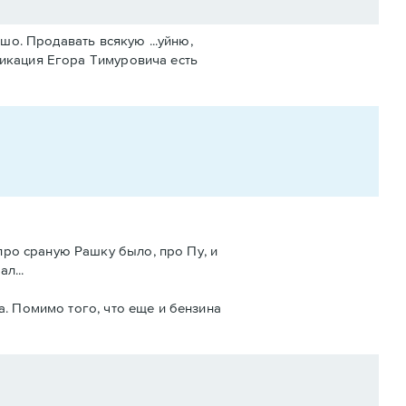
шо. Продавать всякую ...уйню,
фикация Егора Тимуровича есть
про сраную Рашку было, про Пу, и
л...
а. Помимо того, что еще и бензина