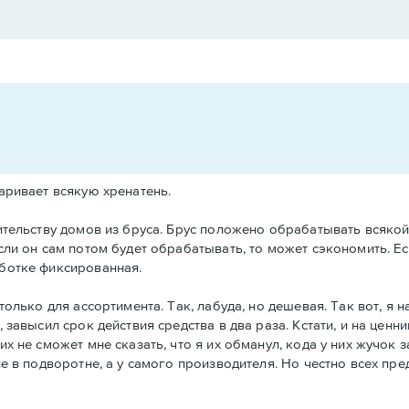
паривает всякую хренатень.
оительству домов из бруса. Брус положено обрабатывать всяко
сли он сам потом будет обрабатывать, то может сэкономить. Ес
аботке фиксированная.
 только для ассортимента. Так, лабуда, но дешевая. Так вот, я
 завысил срок действия средства в два раза. Кстати, и на ценни
х не сможет мне сказать, что я их обманул, кода у них жучок з
не в подворотне, а у самого производителя. Но честно всех пр