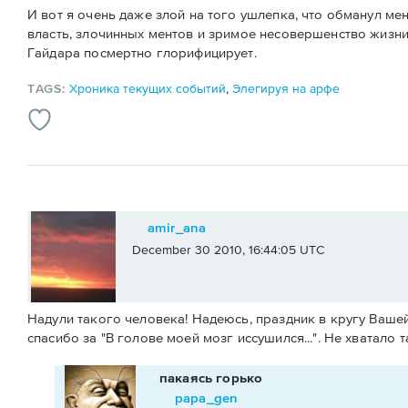
И вот я очень даже злой на того ушлепка, что обманул м
власть, злочинных ментов и зримое несовершенство жизни
Гайдара посмертно глорифицирует.
TAGS:
Хроника текущих событий
,
Элегируя на арфе
amir_ana
December 30 2010, 16:44:05 UTC
Надули такого человека! Надеюсь, праздник в кругу Ваше
спасибо за "В голове моей мозг иссушился...". Не хватало
пакаясь горько
papa_gen