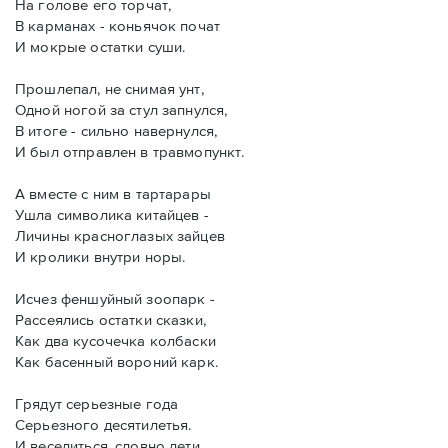
На голове его торчат,
В карманах - коньячок почат
И мокрые остатки суши.
Прошлепал, не снимая унт,
Одной ногой за стул запнулся,
В итоге - сильно навернулся,
И был отправлен в травмопункт.
А вместе с ним в тартарары
Ушла символика китайцев -
Личины красноглазых зайцев
И кролики внутри норы.
Исчез феншуйный зоопарк -
Рассеялись остатки сказки,
Как два кусочечка колбаски
Как басенный вороний карк.
Грядут серьезные года
Серьезного десятилетья.
И веселиться, словно дети