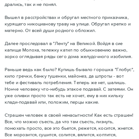
дрались, так и не понял.
Вышел в расстройствах и обругал местного приказчика,
курящего никоцианову траву на улице. Обругал крепко и
матерно. От всей души родного обложил.
Далее проследовал в "Ленту" на Великой. Войдя в сие
капище Молоха, тележку катил по обыкновению важно,
зорко оглядывая ряды сего дома желудочного изобилия.
Раньше ведь как было? Купишь бывало горошка "Глобус",
кило гречки, банку тушенки, майонез, да шпроты - вот
тебе и фестиваль потребления. Теперь же нет, шалишь.
Нонче человеку что-нибудь этакое подавай. С затеями. Он
уже оливки просто так есть не хочет, ему в них кильку
клади-подавай или, положим, перцы какие.
Страшен человек в своей ненасытности! Как есть страшен!
Все, что можно съесть, да что там съесть, лизнуть,
понюхать просто, все это бьется, режется, косится, жнется.
Все морозится, сушится, солится, вялится, коптится,