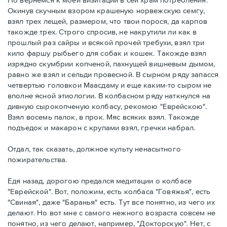
Окинув скучным взором крашеную норвежскую семгу,
взял трех лещей, размером, что твои порося, да карпов
такожде трех. Строго спросив, не накрутили ли как в
прошлый раз сайры и всякой прочей требухи, взял три
кило фаршу рыбьего для собак и кошек. Такожде взял
изрядно скумбрии копченой, пахнущей вишневым дымом,
равно же взял и сельди провесной. В сырном ряду запасся
четвертью головкои Маасдаму и еще каким-то сыром не
вполне ясной этиологии. В колбасном ряду наткнулся на
дивную сырокопченую колбасу, рекомою "Еврейскою".
Взял восемь палок, в прок. Мяс всяких взял. Такожде
подъедок и макарон с крупами взял, гречки набрал.
Отдал, так сказать, должное культу ненасытного
пожирательства.
Едя назад, дорогою предался медитации о колбасе
"Еврейской". Вот, положим, есть колбаса "Говяжья", есть
"Свиная", даже "Баранья" есть. Тут все понятно, из чего их
делают. Но вот мне с самого нежного возраста совсем не
понятно, из чего делают, например, "Докторскую". Нет, с