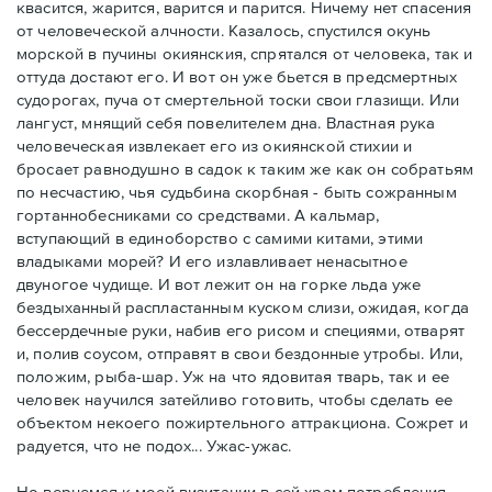
квасится, жарится, варится и парится. Ничему нет спасения
от человеческой алчности. Казалось, спустился окунь
морской в пучины окиянския, спрятался от человека, так и
оттуда достают его. И вот он уже бьется в предсмертных
судорогах, пуча от смертельной тоски свои глазищи. Или
лангуст, мнящий себя повелителем дна. Властная рука
человеческая извлекает его из окиянской стихии и
бросает равнодушно в садок к таким же как он собратьям
по несчастию, чья судьбина скорбная - быть сожранным
гортаннобесниками со средствами. А кальмар,
вступающий в единоборство с самими китами, этими
владыками морей? И его излавливает ненасытное
двуногое чудище. И вот лежит он на горке льда уже
бездыханный распластанным куском слизи, ожидая, когда
бессердечные руки, набив его рисом и специями, отварят
и, полив соусом, отправят в свои бездонные утробы. Или,
положим, рыба-шар. Уж на что ядовитая тварь, так и ее
человек научился затейливо готовить, чтобы сделать ее
объектом некоего пожиртельного аттракциона. Сожрет и
радуется, что не подох... Ужас-ужас.
Но вернемся к моей визитации в сей храм потребления.