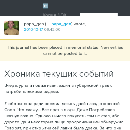
papa_gen (
papa_gen
) wrote,
2010
-
10
-
17
09:42:00
This journal has been placed in memorial status. New entries
cannot be posted to it.
Хроника текущих событий
Вчера, урча и повизгивая, ездил в губернской град с
потребительскими видами.
Любопытства ради посетил десять дней назад открытый
Coop. Что скажу... Все прет в люди. Даже Потребсоюз
шагнул важно. Однако ничего покупать там не стал, ибо
дорого, да и некоторыя пищи просроченными обнаружил.
Говорят, при открытии сей лавки была драка. За что оне