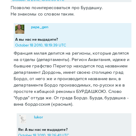
Позволю поинтересоваться про Бурдашку.
Не знакомы со словом таким.
papa_gen
А вы нас не выдадите?
October 18 2010, 18:19:39 UTC
Франция милая делится на регионы, которые делятся
на отделы (департаменты). Регион Аквитания, идеже и
бывшее графство Перигор находится под названием
департамент Дордонь, имеет своею столицею град
Бордо, от него же и производится название вин, в
департаменте Бордо производимых, по-русски же в
простоте кабацкой рекомых БУРДАШКОЮ. Слово
"бурда" оттуда же. От града Бордо. Бурда, бурдашка -
вина бордосския (красныя).
lukor
Re: А вы нас не выдадите?
October 18 2010, 18:26:41 UTC