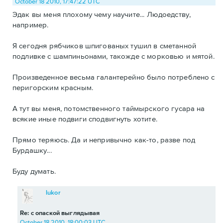
October 18 2010, 17:47:22 UTC
Эдак вы меня плохому чему научите... Людоедству,
например.
Я сегодня рябчиков шпигованых тушил в сметанной
подливке с шампиньонами, такожде с морковью и мятой.
Произведенное весьма галантерейно было потреблено с
перигорским красным.
А тут вы меня, потомственного таймырского гусара на
всякие иные подвиги сподвигнуть хотите.
Прямо теряюсь. Да и непривычно как-то, разве под
Бурдашку...
Буду думать.
lukor
Re: с опаской выглядывая
October 18 2010, 18:00:03 UTC