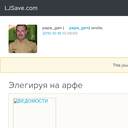
papa_gen (
papa_gen
) wrote,
2010
-
10
-
19
10:39:00
This jou
Элегируя на арфе