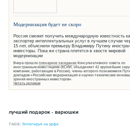
Модернизация будет не скоро
Россия сможет получить международную известность к
экспортер интеллектуальных услуг в лучшем случае че
15 лет, объяснили премьеру Владимиру Путину иностра
инвесторы. Пока же страна плетется в хвосте мировой
модернизации
Вчера прошло
пленарное заседание
Консультативного совета по
иностранным инвестициям (КСИИ, объединяет 42 крупнейшие зар
компании, работающие в России), члены которого познакомили Пут
докладом «Российская модернизация и научно-технические инновац
зрения иностранных инвесторов».
Читать целиком
лучший подарок - варюшки
TAGS:
Эллегируя на арфе