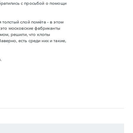
братились с просьбой о помощи
я толстый слой помёта - в этом
о это московские фабриканты
 умом, решили, что клопы
аверно, есть среди них и такие,
.