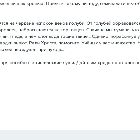
мленные их кровью. Придя к такому выводу, семипалатинцы о
одятся на чердаке испокон веков голуби. От голубей образовалс
брелись, набрасываются на торговцев. Сначала мы думали, чт
 ан, глядь, в нём клопы, да тощие такие... Однако, пораскинув
вадки знают. Ради Христа, помогите! Учёных у вас множество. Н
людей передушат при нужде..."
 зря погибают христианские души. Дайте им средство от клопов