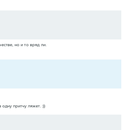
стве, но и то вряд ли.
одну притчу ляжет. :))