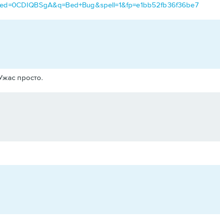
&ved=0CDIQBSgA&q=Bed+Bug&spell=1&fp=e1bb52fb36f36be7
Ужас просто.