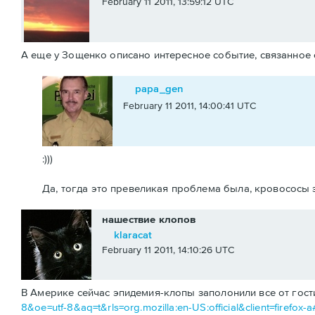
February 11 2011, 13:59:12 UTC
А еще у Зощенко описано интересное событие, связанное с
papa_gen
February 11 2011, 14:00:41 UTC
:)))
Да, тогда это превеликая проблема была, кровососы э
нашествие клопов
klaracat
February 11 2011, 14:10:26 UTC
В Америке сейчас эпидемия-клопы заполонили все от гос
8&oe=utf-8&aq=t&rls=org.mozilla:en-US:official&client=firefox-a