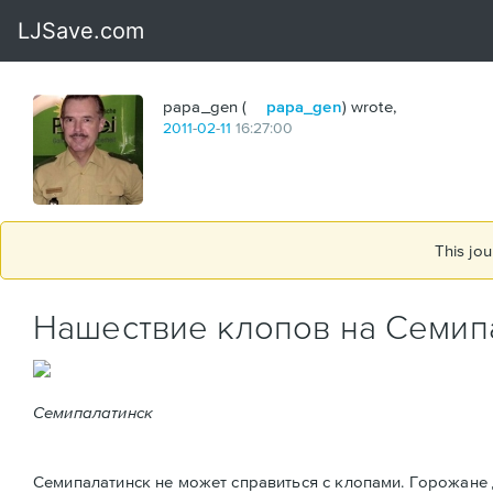
papa_gen (
papa_gen
) wrote,
2011
-
02
-
11
16:27:00
This jou
Нашествие клопов на Семип
Семипалатинск
Семипалатинск не может справиться с клопами. Горожане 