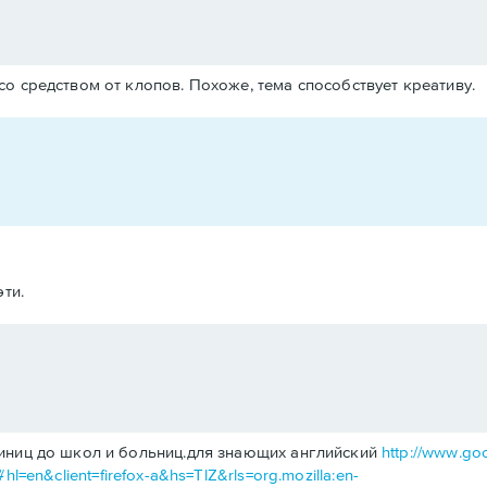
о средством от клопов. Похоже, тема способствует креативу.
ти.
тиниц до школ и больниц.для знающих английский
http://www.go
#hl=en&client=firefox-a&hs=TlZ&rls=org.mozilla:en-