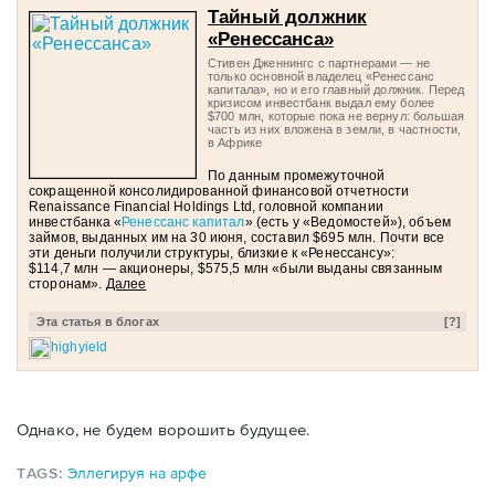
Тайный должник
«Ренессанса»
Стивен Дженнингс с партнерами — не
только основной владелец «Ренессанс
капитала», но и его главный должник. Перед
кризисом инвестбанк выдал ему более
$700 млн, которые пока не вернул: большая
часть из них вложена в земли, в частности,
в Африке
По данным промежуточной
сокращенной консолидированной финансовой отчетности
Renaissance Financial Holdings Ltd, головной компании
инвестбанка «
Ренессанс капитал
» (есть у «Ведомостей»), объем
займов, выданных им на 30 июня, составил $695 млн. Почти все
эти деньги получили структуры, близкие к «Ренессансу»:
$114,7 млн — акционеры, $575,5 млн «были выданы связанным
сторонам».
Далее
Эта статья в блогах
[
?
]
highyield
Однако, не будем ворошить будущее.
TAGS:
Эллегируя на арфе