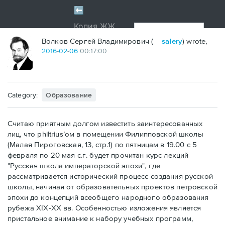
Волков Сергей Владимирович (
salery
) wrote,
2016
-
02
-
06
00:17:00
Category:
Образование
Считаю приятным долгом известить заинтересованных
лиц, что philtrius’ом в помещении Филипповской школы
(Малая Пироговская, 13, стр.1) по пятницам в 19.00 с 5
февраля по 20 мая с.г. будет прочитан курс лекций
"Русская школа императорской эпохи", где
рассматривается исторический процесс создания русской
школы, начиная от образовательных проектов петровской
эпохи до концепций всеобщего народного образования
рубежа XIX-XX вв. Особенностью изложения является
пристальное внимание к набору учебных программ,