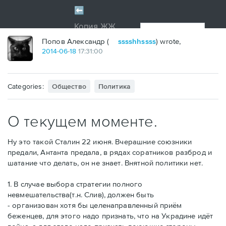
Попов Александр (
sssshhssss
) wrote,
2014
-
06
-
18
17:31:00
Categories:
Общество
Политика
О текущем моменте.
Ну это такой Сталин 22 июня. Вчерашние союзники
предали, Антанта предала, в рядах соратников разброд и
шатание что делать, он не знает. Внятной политики нет.
1. В случае выбора стратегии полного
невмешательства(т.н. Слив), должен быть
- организован хотя бы целенаправленный приём
беженцев, для этого надо признать, что на Украдине идёт