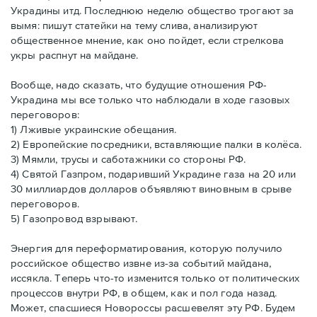
Украдины итд. Последнюю неделю общество трогают за
вымя: пишут статейки на тему слива, анализируют
общественное мнение, как оно пойдет, если стрелкова
укры распнут на майдане.
Вообще, надо сказать, что будущие отношения РФ-
Украдина мы все только что наблюдали в ходе газовых
переговоров:
1) Лживые украинские обещания.
2) Европейские посредники, вставляющие палки в колёса.
3) Мямли, трусы и саботажники со стороны РФ.
4) Святой Газпром, подаривший Украдине газа на 20 или
30 миллиардов долларов объявляют виновным в срыве
переговоров.
5) Газопровод взрывают.
Энергия для переформатирования, которую получило
российское общество извне из-за событий майдана,
иссякла. Теперь что-то изменится только от политических
процессов внутри РФ, в общем, как и пол года назад.
Может, спасшиеся Новороссы расшевелят эту РФ. Будем