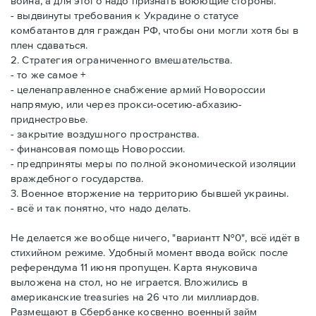
война, а для этого надо признать воюющие стороны.
- выдвинуты требования к Украдине о статусе
комбатантов для граждан РФ, чтобы они могли хотя бы в
плен сдаваться.
2. Стратегия ограниченного вмешательства.
- то же самое +
- целенаправленное снабжение армий Новороссии
напрямую, или через прокси-осетию-абхазию-
приднестровье.
- закрытие воздушного пространства.
- финансовая помощь Новороссии.
- предприняты меры по полной экономической изоляции
враждебного государства.
3. Военное вторжение на территорию бывшей украины.
- всё и так понятно, что надо делать.
Не делается же вообще ничего, "вариантт №0", всё идёт в
стихийном режиме. Удобный момент ввода войск после
референдума 11 июня пропущен. Карта януковича
выложена на стол, но не играется. Вложились в
американские treasuries на 26 что ли миллиардов.
Размещают в Сбербанке косвенно военный займ