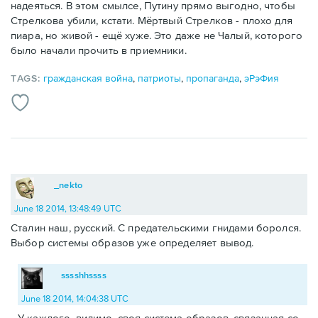
надеяться. В этом смылсе, Путину прямо выгодно, чтобы
Стрелкова убили, кстати. Мёртвый Стрелков - плохо для
пиара, но живой - ещё хуже. Это даже не Чалый, которого
было начали прочить в приемники.
TAGS:
гражданская война
,
патриоты
,
пропаганда
,
эРэФия
_nekto
June 18 2014, 13:48:49 UTC
Сталин наш, русский. С предательскими гнидами боролся.
Выбор системы образов уже определяет вывод.
sssshhssss
June 18 2014, 14:04:38 UTC
У каждого, видимо, своя система образов, связанная со