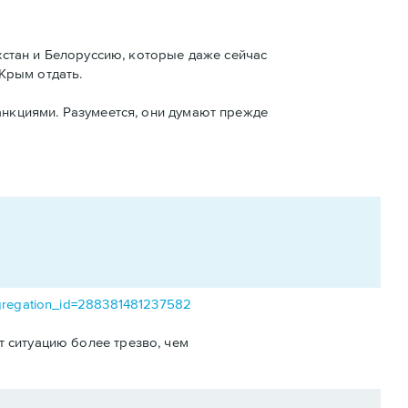
хстан и Белоруссию, которые даже сейчас
 Крым отдать.
анкциями. Разумеется, они думают прежде
ggregation_id=288381481237582
т ситуацию более трезво, чем