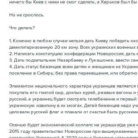
ничего бы Киев с ними не смог сделать, а Харьков был бы
Но не срослось.
Что делать?
1. Конечно в любом случае нельзя дать Киеву победить ок
демилитаризоанную 20 км зону. Всех украинских военных 
2. Написать конституцию конфедерации Новороссия, дать 
3. Дать подзатыльник Назарбаеву и Лукашонке, ввести са
4. Дать статус беженцев всем детям и женщинам из Украин
поселение в Сибирь, без права перемещения, или обратно
Элементом национального характера украинцев является п
покупать его гнилой сыр, дохлых курей, ржавые вагоны и 
русский, а украинец будет смотреть телебаченне и первый 
украинскую извилину в их мозгах. Детей беженцев надо уч
целовали русский флаг и плакали от счастья быть русскими
Осенью будет экономический коллапс на украшке(да уже к
2015 году правительство Новороссии при вышеуказанных у
оставшейся Украдиной. К 2020 году в Украдине установит