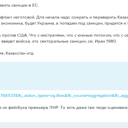
вить санкции в ЕС.
онфликт неготовой. Для начала надо сожрать и переварить Каза
 экономика, будет Украина, а попадем под санкции, придется и
 против США. Что с мистралями, что с южным потоком, что с с
 введет войска, это секторальные санкции, см. Иран 1980.
, Казахстан итд.
38768537&fb_action_types=og.likes&fb_source=aggregation&fb_a
лке из фейсбука премьера ЛНР. То есть даже там люди оцениваю