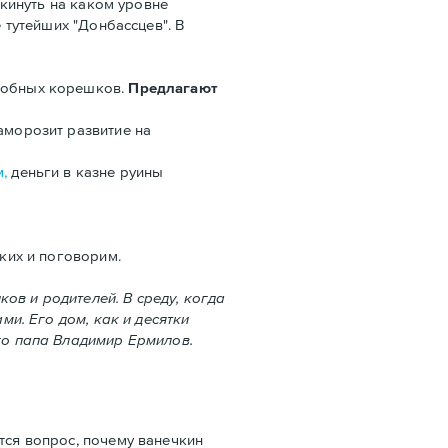
икинуть на каком уровне
 тутейших "Донбассцев". В
едобных корешков.
Предлагают
аморозит развитие на
,
деньги в казне руины
ских и поговорим.
ов и родителей. В среду, когда
ми. Его дом, как и десятки
его папа Владимир Ермилов.
тся вопрос, почему ванечкин