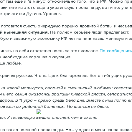
ью" там ещё и "в минус" относительно того, что в РФ. Можно пр
 вычтите из этого ещё и украинскую пропаганду, вот и получите
е-три агитки Дугина. Уровень.
Он готовится съесть очередную порцию ядовитой ботвы и несъ
ой нынешняя ситуация.
На полном серьёзе люди предлагают:
абую и зависимую экономику РФ лет на пять назад минимум и з
нять на себя ответственность за этот коллапс.
По сообщениям
то необходима хорошая оккупация.
бще любые.
Украины русских. Что ж. Цель благородная. Вот о гибнущих рус
был живой мальчуган, озорной и смешливый, любимец сверстник
Он и его семья оказались врагами киевской власти, сепаратиста
аром. В 11 утра – прямо средь бела дня. Вместе с ним погиб 
довезли до районной больницы. Но шансов не было.
ил. У телевизора вышло опасней, чем в окопе.
на запал военной пропаганды. Но... у одного меня напрашивае