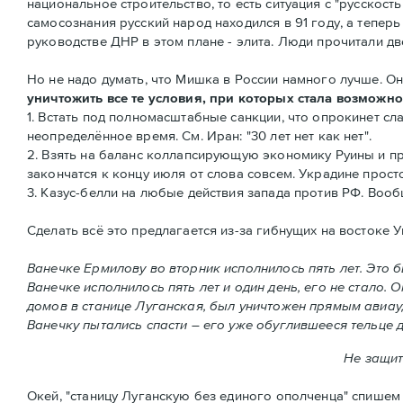
национальное строительство, то есть ситуация с "русскост
самосознания русский народ находился в 91 году, а теперь
руководстве ДНР в этом плане - элита. Люди прочитали дв
Но не надо думать, что Мишка в России намного лучше. 
уничтожить все те условия, при которых стала возможн
1. Встать под полномасштабные санкции, что опрокинет сл
неопределённое время. См. Иран: "30 лет нет как нет".
2. Взять на баланс коллапсирующую экономику Руины и при
закончатся к концу июля от слова совсем. Украдине прос
3. Казус-белли на любые действия запада против РФ. Воо
Сделать всё это предлагается из-за гибнущих на востоке 
Ванечке Ермилову во вторник исполнилось пять лет. Это 
Ванечке исполнилось пять лет и один день, его не стало. 
домов в станице Луганская, был уничтожен прямым авиауд
Ванечку пытались спасти – его уже обуглившееся тельце 
Не защит
Окей, "станицу Луганскую без единого ополченца" спишем 