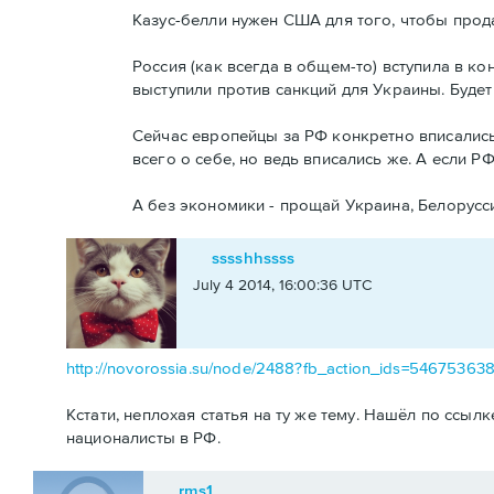
Казус-белли нужен США для того, чтобы прода
Россия (как всегда в общем-то) вступила в к
выступили против санкций для Украины. Будет
Сейчас европейцы за РФ конкретно вписались
всего о себе, но ведь вписались же. А если РФ
А без экономики - прощай Украина, Белоруссия
sssshhssss
July 4 2014, 16:00:36 UTC
http://novorossia.su/node/2488?fb_action_ids=5467536
Кстати, неплохая статья на ту же тему. Нашёл по ссы
националисты в РФ.
rms1