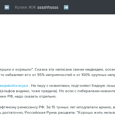
Вершки и корешки". Сказка эта написана самим медведем, осозн
это избавляет его от 95% неприятностей и от 100% крупных неп
ведивойскасука
. На пару с новиопами, подгоняют бедную лоша
(эльфов видимо, тоже предала). Но если с либералами-новиопа
ки РФ, надо сказать отдельно.
ефтяному ренессансу РФ. За 15 тучных лет мподлатали армию,
ь достаточно, Российская Руина расцвела. "Хорошо жить нельз