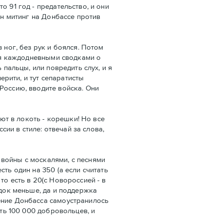
 91 год - предательство, и они
ин митинг на Донбассе против
 ног, без рук и боялся. Потом
лся каждодневными сводками о
 пальцы, или повредить слух, и я
ерити, и тут сепаратисты
Россию, вводите войска. Они
ают в локоть - корешки! Но все
сии в стиле: отвечай за слова,
войны с москалями, с песнями
ть один на 350 (а если считать
о есть в 20(с Новороссией - в
ядок меньше, да и поддержка
ение Донбасса самоустранилось
ать 100 000 добровольцев, и