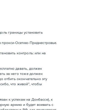
вдоль границы установить
ез прокси-Осетию-Приднестровье.
тановить контроль: или на
есплатно давать, должен
ать за него тоже должен
до отбить окончательно эту
сибо, что живой", чтобы
зан к успехам на Донбассе), к
ярную армию и будет воевать с
областями в РФ, это привилегия,