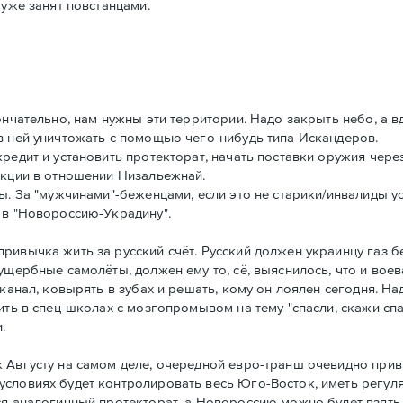
 уже занят повстанцами.
ончательно, нам нужны эти территории. Надо закрыть небо, а 
в ней уничтожать с помощью чего-нибудь типа Искандеров.
кредит и установить протекторат, начать поставки оружия чер
нкции в отношении Низальежнай.
ы. За "мужчинами"-беженцами, если это не старики/инвалиды ус
 в "Новороссию-Украдину".
ривычка жить за русский счёт. Русский должен украинцу газ б
ущербные самолёты, должен ему то, сё, выяснилось, что и воев
канал, ковырять в зубах и решать, кому он лоялен сегодня. На
ить в спец-школах с мозгопромывом на тему "спасли, скажи спа
.
 Августу на самом деле, очередной евро-транш очевидно привя
словиях будет контролировать весь Юго-Восток, иметь регул
ся аналогичный протекторат, а Новороссию можно будет взять 