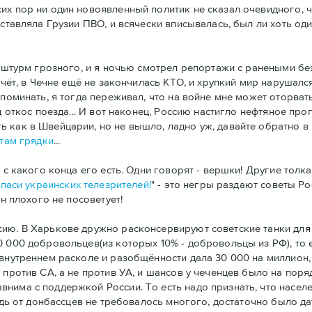
х пор ни один новоявленный политик не сказал очевидного, что
оставляла Грузии ПВО, и всячески вписывалась, был ли хоть од
л штурм грозного, и я ночью смотрел репортажи с ранеными без
 учёт, в Чечне ещё не закончилась КТО, и хрупкий мир наруша
поминать, я тогда переживал, что на войне мне может оторвать
 откос поезда... И вот наконец, Россию настигло нефтяное проп
 как в Швейцарии, но не вышло, ладно уж, давайте обратно в 
 там грядки
...
 с какого конца его есть. Одни говорят - вершки! Другие толк
спаси украинских телезрителей!
" - это негры раздают советы Рос
ин плохого не посоветует!
ию. В Харькове дружно расконсервируют советские танки для 
 000 добровольцев(из которых 10% - добровольцы из РФ), то ес
внутреннем расколе и разобщённости дала 30 000 на миллион, т
 против СА, а не против УА, и шансов у чеченцев было на пор
нима с поддержкой России. То есть надо признать, что насел
Ведь от донбассцев не требовалось многого, достаточно было д