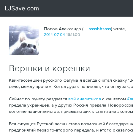
Попов Александр (
sssshhssss
) wrote,
2014
-
07
-
04
16:11:00
Вершки и корешки
Квинтэссенцией русского фатума я всегда считал сказку "
дело, между прочим. Когда дурак понимает, что он дурак, 
Сейчас по рунету раздаётся
вой аналитиков
с хэштегом
#в
предала украинцев, а у других Россия предала Новороссов
колонне националистов, призывающих к стагнации экономи
Вся ситуация Русской весны стала возможной благодаря н
предприятий первого-второго передела, и этого оказалос