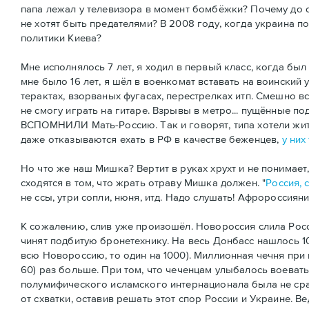
папа лежал у телевизора в момент бомбёжки? Почему до си
не хотят быть предателями? В 2008 году, когда украина п
политики Киева?
Мне исполнялось 7 лет, я ходил в первый класс, когда бы
мне было 16 лет, я шёл в военкомат вставать на воинский
терактах, взорваных фугасах, перестрелках итп. Смешно вс
не смогу играть на гитаре. Взрывы в метро... пущённые под
ВСПОМНИЛИ Мать-Россию. Так и говорят, типа хотели жить
даже отказываются ехать в РФ в качестве беженцев,
у них
Но что же наш Мишка? Вертит в руках хрухт и не понимает,
сходятся в том, что жрать отраву Мишка должен. "
Россия, 
не ссы, утри сопли, нюня, итд. Надо слушать! Афророссиян
К сожалению, слив уже произошёл. Новороссия слила Росс
чинят подбитую бронетехнику. На весь Донбасс нашлось 10
всю Новороссию, то один на 1000). Миллионная чечня при 
60) раз больше. При том, что чеченцам улыбалось воевать
полумифического исламского интернационала была не срав
от схватки, оставив решать этот спор России и Украине. 