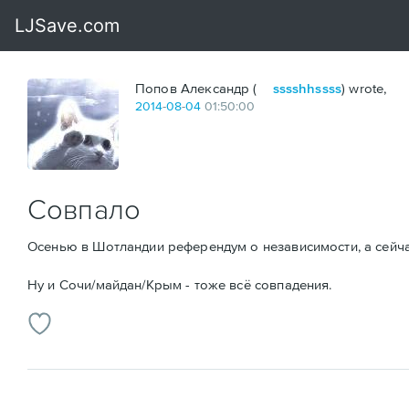
Попов Александр (
sssshhssss
) wrote,
2014
-
08
-
04
01:50:00
Совпало
Осенью в Шотландии референдум о независимости, а сейча
Ну и Сочи/майдан/Крым - тоже всё совпадения.