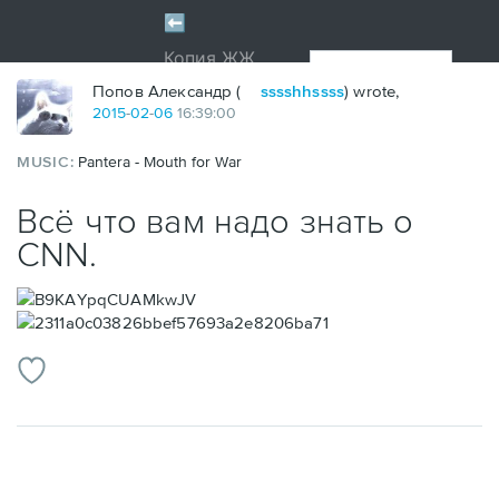
Попов Александр (
sssshhssss
) wrote,
2015
-
02
-
06
16:39:00
MUSIC:
Pantera - Mouth for War
Всё что вам надо знать о
CNN.