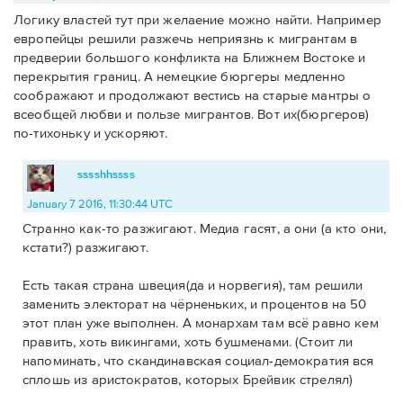
Логику властей тут при желаение можно найти. Например
европейцы решили разжечь неприязнь к мигрантам в
предверии большого конфликта на Ближнем Востоке и
перекрытия границ. А немецкие бюргеры медленно
соображают и продолжают вестись на старые мантры о
всеобщей любви и пользе мигрантов. Вот их(бюргеров)
по-тихоньку и ускоряют.
sssshhssss
January 7 2016, 11:30:44 UTC
Странно как-то разжигают. Медиа гасят, а они (а кто они,
кстати?) разжигают.
Есть такая страна швеция(да и норвегия), там решили
заменить электорат на чёрненьких, и процентов на 50
этот план уже выполнен. А монархам там всё равно кем
править, хоть викингами, хоть бушменами. (Стоит ли
напоминать, что скандинавская социал-демократия вся
сплошь из аристократов, которых Брейвик стрелял)