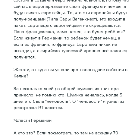
сейчас в европарламенте сидят французы и немцы, а
будут сидеть европейцы. То, что эти европейцы будут
полу-иранцами (Типа Сары Вагенкнехт), это входит в
пакет. Европецы с европейцами не скрещиваются.
Папа француженка, мама немец, кто будет ребёнок?
Если живут в Германии, то ребенок будет немец, а
если во франции, то француз. Европеец никак не
выходит, а с сирийско-тунисской кровью всё наконец
получится.
>Кстати, от куда вы узнали про новогодние события в
Келне?
За несколько дней до общей шумихи, из твиттера
принесло, не помню кто. Шумиха началась, когда 5
дней это была "неновость". О "неновости" я узнал из
репортажа RT кажется.
>Власти Германии
А кто это? Если посмотреть, то там на вскидку 70