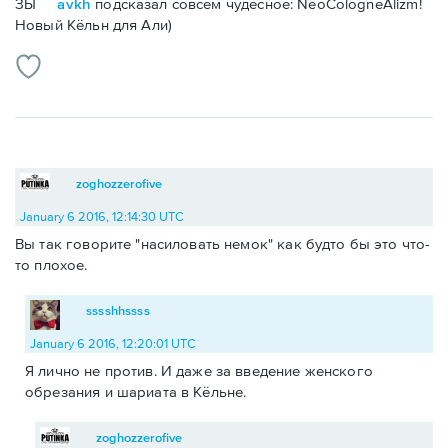
ЗЫ
avkh
подсказал совсем чудесное: NeoCologneAlizm!
Новый Кёльн для Али)
zoghozzerofive
January 6 2016, 12:14:30 UTC
Вы так говорите "насиловать немок" как будто бы это что-
то плохое.
sssshhssss
January 6 2016, 12:20:01 UTC
Я лично не против. И даже за введение женского
обрезания и шариата в Кёльне.
zoghozzerofive