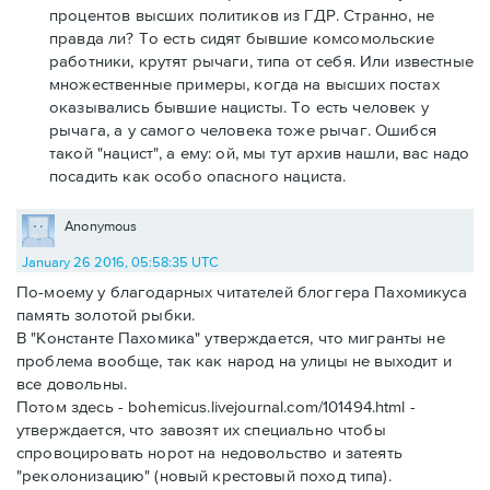
процентов высших политиков из ГДР. Странно, не
правда ли? То есть сидят бывшие комсомольские
работники, крутят рычаги, типа от себя. Или известные
множественные примеры, когда на высших постах
оказывались бывшие нацисты. То есть человек у
рычага, а у самого человека тоже рычаг. Ошибся
такой "нацист", а ему: ой, мы тут архив нашли, вас надо
посадить как особо опасного нациста.
Anonymous
January 26 2016, 05:58:35 UTC
По-моему у благодарных читателей блоггера Пахомикуса
память золотой рыбки.
В "Константе Пахомика" утверждается, что мигранты не
проблема вообще, так как народ на улицы не выходит и
все довольны.
Потом здесь - bohemicus.livejournal.com/101494.html -
утверждается, что завозят их специально чтобы
спровоцировать норот на недовольство и затеять
"реколонизацию" (новый крестовый поход типа).