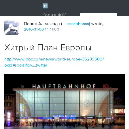
Попов Александр (
sssshhssss
) wrote,
2016
-
01
-
06
14:41:00
Хитрый План Европы
http://www.bbc.com/news/world-europe-35239503?
ocid=socialflow_twitter