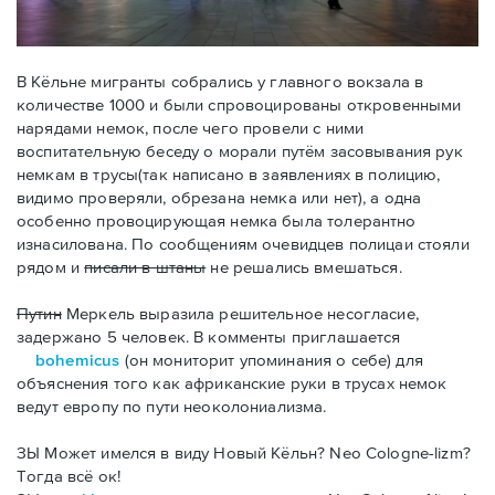
В Кёльне мигранты собрались у главного вокзала в
количестве 1000 и были спровоцированы откровенными
нарядами немок, после чего провели с ними
воспитательную беседу о морали путём засовывания рук
немкам в трусы(так написано в заявлениях в полицию,
видимо проверяли, обрезана немка или нет), а одна
особенно провоцирующая немка была толерантно
изнасилована. По сообщениям очевидцев полицаи стояли
рядом и
писали в штаны
не решались вмешаться.
Путин
Меркель выразила решительное несогласие,
задержано 5 человек. В комменты приглашается
bohemicus
(он мониторит упоминания о себе) для
объяснения того как африканские руки в трусах немок
ведут европу по пути неоколониализма.
ЗЫ Может имелся в виду Новый Кёльн? Neo Cologne-lizm?
Тогда всё ок!