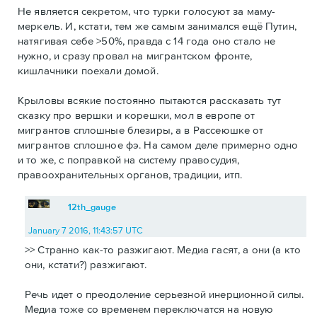
Не является секретом, что турки голосуют за маму-
меркель. И, кстати, тем же самым занимался ещё Путин,
натягивая себе >50%, правда с 14 года оно стало не
нужно, и сразу провал на мигрантском фронте,
кишлачники поехали домой.
Крыловы всякие постоянно пытаются рассказать тут
сказку про вершки и корешки, мол в европе от
мигрантов сплошные блезиры, а в Рассеюшке от
мигрантов сплошное фэ. На самом деле примерно одно
и то же, с поправкой на систему правосудия,
правоохранительных органов, традиции, итп.
12th_gauge
January 7 2016, 11:43:57 UTC
>> Странно как-то разжигают. Медиа гасят, а они (а кто
они, кстати?) разжигают.
Речь идет о преодоление серьезной инерционной силы.
Медиа тоже со временем переключатся на новую