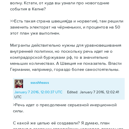
волну. Кстати, от куда вы узнали про новогодние
события в Келне?
>>Есть такая страна швеция(да и норвегия), там решили
заменить электорат на чёрненьких, и процентов на 50
этот план уже выполнен.
Мигранты действительно нужны для уравновешивания
внутренней политики, но поскольку речь идет не о
компрадорской буржуазии рф, то в значительно
меньших количествах. А Швеция не показатель. Власти
Германии, например, гораздо более самостоятельны.
sssshhssss
January 7 2016, 12:00:37 UTC
Edited: January 7 2016, 12:02:41
UTC
>Речь идет о преодоление серьезной инерционной
силы.
С какой же целью её создавали? Я думаю, план
состоит в создании европейских новиопов, потому что