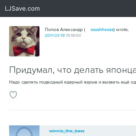
Попов Александр (
sssshhssss
) wrote,
2011
-
03
-
19
15:18:00
Придумал, что делать японц
Надо сделать подводный ядерный взрыв и вызвать ещё одн
winnie_the_bass