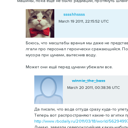
машины, пока еще не было радиации, протянуть шланг
sssshhssss
March 19 2011, 22:15:52 UTC
Боюсь, что масштабы вранья мы даже не представ
лгали про персонал героически сражающийся. Пос
мусора при цунами, вытеснив воду.
Может они ещё перед цунами убежали все.
winnie_the_bass
March 20 2011, 00:38:36 UTC
Да писали, что вода оттуда сразу куда-то улет
Теперь вот распространяют какие-то агитки 
http://www.rbcdaily.ru/2011/03/18/world/56294
Думаю, завезли северокорейцев каких-нибудь