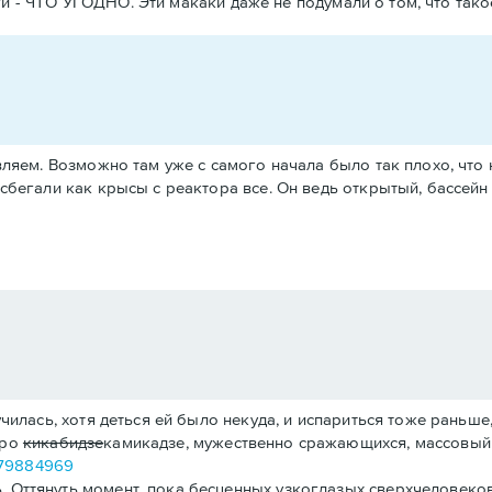
и - ЧТО УГОДНО. Эти макаки даже не подумали о том, что тако
ляем. Возможно там уже с самого начала было так плохо, что
бегали как крысы с реактора все. Он ведь открытый, бассейн 
училась, хотя деться ей было некуда, и испариться тоже раньше
про
кикабидзе
камикадзе, мужественно сражающихся, массовый 
9979884969
. Оттянуть момент, пока бесценных узкоглазых сверхчеловеков