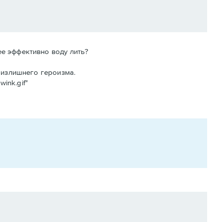
ее эффективно воду лить?
з излишнего героизма.
ink.gif"