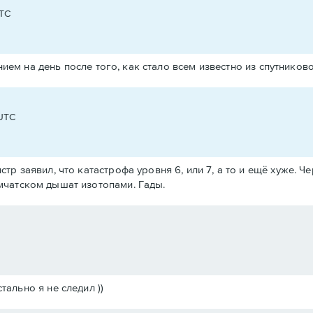
UTC
анием на день после того, как стало всем известно из спутников
 UTC
р заявил, что катастрофа уровня 6, или 7, а то и ещё хуже. Ч
мчатском дышат изотопами. Гады.
ально я не следил ))