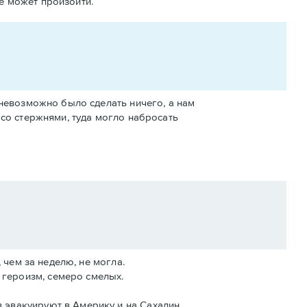
е может произойти.
 невозможно было сделать ничего, а нам
со стержнями, туда могло набросать
, чем за неделю, не могла.
героизм, семеро смелых.
 эвакуируют в Америку и на Сахалин.