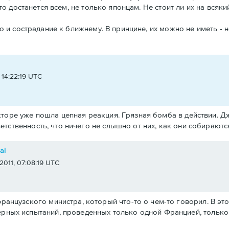
 то достанется всем, не только японцам. Не стоит ли их на всяк
во и сострадание к ближнему. В принцине, их можно не иметь -
 14:22:19 UTC
акторе уже пошла цепная реакция. Грязная бомба в действии.
ветственность, что ничего не слышно от них, как они собираю
al
2011, 07:08:19 UTC
ранцузского министра, который что-то о чем-то говорил. В это
ерных испытаний, проведенных только одной Францией, только