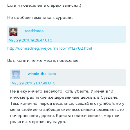
Есть и повеселее в старых записях :)
Но вообще тема такая, суровая.
sssshhssss
May 29 2011, 19:28:47 UTC
http://uchazdneg.livejournal.com/112702.html
Вот, кстати, те же места, повеселее
winnie_the_bass
May 29 2011, 21:07:49 UTC
Не вижу ничего веселого, хоть убейте. У меня в 10
километрах такие же деревянные церкви, в Суздале.
Там, конечно, народ веселится, свадьбы с гульбой, но у
меня стойкие кладбищенские ассоциации вызывает это
почерневшее дерево. Кресты покосившиеся, мертвая
религия, мертвая культура.