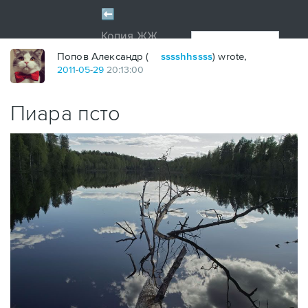
Попов Александр (
sssshhssss
) wrote,
2011
-
05
-
29
20:13:00
Пиара псто