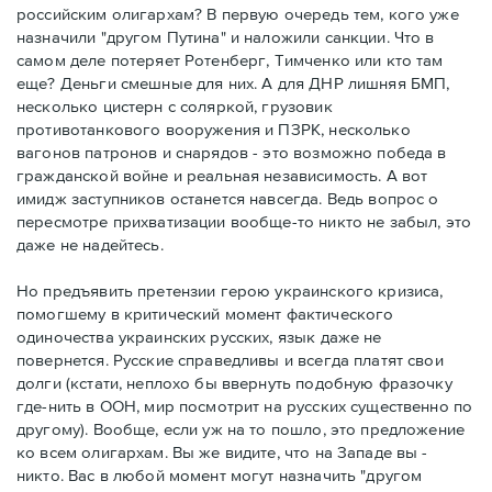
российским олигархам? В первую очередь тем, кого уже
назначили "другом Путина" и наложили санкции. Что в
самом деле потеряет Ротенберг, Тимченко или кто там
еще? Деньги смешные для них. А для ДНР лишняя БМП,
несколько цистерн с соляркой, грузовик
противотанкового вооружения и ПЗРК, несколько
вагонов патронов и снарядов - это возможно победа в
гражданской войне и реальная независимость. А вот
имидж заступников останется навсегда. Ведь вопрос о
пересмотре прихватизации вообще-то никто не забыл, это
даже не надейтесь.
Но предъявить претензии герою украинского кризиса,
помогшему в критический момент фактического
одиночества украинских русских, язык даже не
повернется. Русские справедливы и всегда платят свои
долги (кстати, неплохо бы ввернуть подобную фразочку
где-нить в ООН, мир посмотрит на русских существенно по
другому). Вообще, если уж на то пошло, это предложение
ко всем олигархам. Вы же видите, что на Западе вы -
никто. Вас в любой момент могут назначить "другом