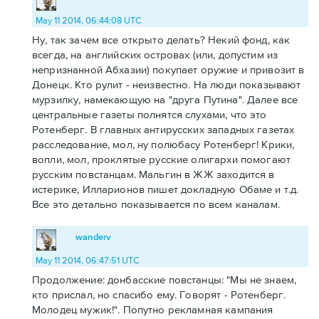
May 11 2014, 06:44:08 UTC
Ну, так зачем все открыто делать? Некий фонд, как
всегда, на английских островах (или, допустим из
непризнанной Абхазии) покупает оружие и привозит в
Донецк. Кто рулит - неизвестно. На люди показывают
мурзилку, намекающую на "друга Путина". Далее все
центральные газеты полнятся слухами, что это
Ротенберг. В главных антирусских западных газетах
расследование, мол, ну полюбасу Ротенберг! Крики,
вопли, мол, проклятые русские олигархи помогают
русским повстанцам. Мальгин в ЖЖ заходится в
истерике, Илларионов пишет докладную Обаме и т.д.
Все это детально показывается по всем каналам.
wanderv
May 11 2014, 06:47:51 UTC
Продолжение: донбасские повстанцы: "Мы не знаем,
кто прислал, но спасибо ему. Говорят - Ротенберг.
Молодец мужик!". Попутно рекламная кампания