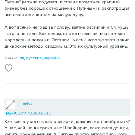
Путина" (можно подумать в стране возможен крупный
бизнес без хороших отношений с Путиным) и распотрошат
все ваши заначки там за милую душу.
А вот всяких наград за голову, взятие бастилии и т.п. чушь
- этого не надо. Как видим, от этого выигрывают только
мародеры и подонки. Оставим "честь" использовать такие
дикарские методы свидомым. Это их культурный уровень.
TAGS:
РФ
,
русские
,
украина
anloy
May 10 2014, 18:26:49 UTC
Кхе-кхе, а у кого и как олигархи должны это приобретать?
У нас, чай, не Америка и не Швейцария, даже имея деньги,
купить оружие нельзя. А Тигр — просто автомобиль, хоть