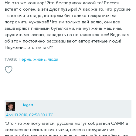
Но это же кошмар! Это беспорядок какой-то! Россия
встает с колен, а эти дуют пузыри! А как же то, что русские
- сволочи и стадо, которым бы только нажраться да
погромить чужаков!! Что им только дай волю, они все
зашвыряют пивными бутылками, начнут жечь машины,
крушить магазины, нападать на не таких как все! Ведь нам
об этом постоянно рассказывают авторитетные люди!
Неужели... это не так??
TAGS:
Пермь
,
жизнь
,
люди
legart
April 13 2010, 02:58:39 UTC
"Это что же получается, русские могут собраться САМИ в
количестве нескольких тысяч, весело подурачиться,
причем без всякого пива и пьяниц, спокойно пройтись по