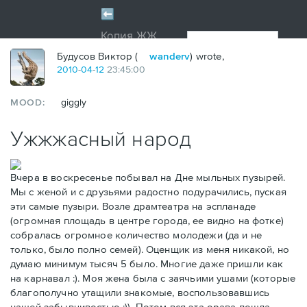
Будусов Виктор (
wanderv
) wrote,
2010
-
04
-
12
23:45:00
MOOD:
giggly
Ужжжасный народ
Вчера в воскресенье побывал на Дне мыльных пузырей.
Мы с женой и с друзьями радостно подурачились, пуская
эти самые пузыри. Возле драмтеатра на эспланаде
(огромная площадь в центре города, ее видно на фотке)
собралась огромное количество молодежи (да и не
только, было полно семей). Оценщик из меня никакой, но
думаю минимум тысяч 5 было. Многие даже пришли как
на карнавал :). Моя жена была с заячьими ушами (которые
благополучно утащили знакомые, воспользовавшись
нашей забывчивостью :)). Потом вся эта орава пошла