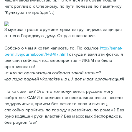
неторопливо к Оперному, по пути полазив по памятнику
"Культура не пройдет". :)
3 мужика грозят оружием драмтеатру, видимо, защищая
от него Городскую думу. Оттуда и название.
Собсно о чем я хотел написать то. По ссылке
http://senat-
perm.livejournal.com/148417.html
откуда я взял эти фотки, я
выяснил сейчас, что... мероприятие НИКЕМ не было
организовано!
-а что за организация собрала такой митинг?
-да пара парней vkontakte и в LJ, вот и вся организация))
Но как же так? Это что же получается, русские могут
собраться САМИ в количестве нескольких тысяч, весело
подурачиться, причем без всякого пива и пьяниц,
спокойно пройтись по городу и разойтись по домам? Без
руководящей руки властей? Без массовых беспорядков,
без pogrom'ов?