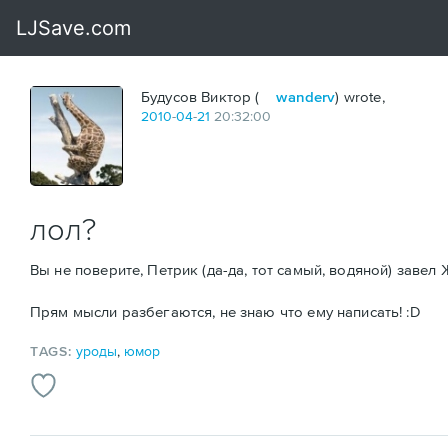
Будусов Виктор (
wanderv
) wrote,
2010
-
04
-
21
20:32:00
лол?
Вы не поверите, Петрик (да-да, тот самый, водяной) завел
Прям мысли разбегаются, не знаю что ему написать! :D
TAGS:
уроды
,
юмор