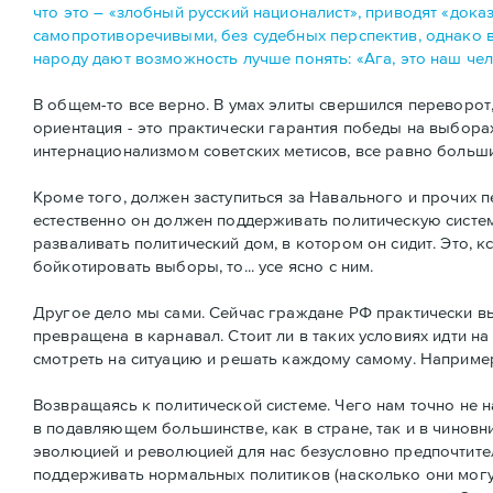
что это – «злобный русский националист», приводят «дока
самопротиворечивыми, без судебных перспектив, однако в
народу дают возможность лучше понять: «Ага, это наш чел
В общем-то все верно. В умах элиты свершился переворот
ориентация - это практически гарантия победы на выбора
интернационализмом советских метисов, все равно больши
Кроме того, должен заступиться за Навального и прочих 
естественно он должен поддерживать политическую систем
разваливать политический дом, в котором он сидит. Это, к
бойкотировать выборы, то... усе ясно с ним.
Другое дело мы сами. Сейчас граждане РФ практически в
превращена в карнавал. Стоит ли в таких условиях идти 
смотреть на ситуацию и решать каждому самому. Например
Возвращаясь к политической системе. Чего нам точно не н
в подавляющем большинстве, как в стране, так и в чиновн
эволюцией и революцией для нас безусловно предпочтител
поддерживать нормальных политиков (насколько они могут 