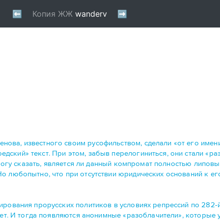
ова, известного своим русофильством, сделали «от его имен
ский» текст. При этом, забыв перелогиниться, они стали «ра
 могу сказать, является ли данный компромат полностью липовы
о любопытно, что при отсутствии юридических оснований к ег
ирования прорусских политиков в условиях репрессий по 282-
жет. И тогда появляются анонимные «разоблачители», которые 