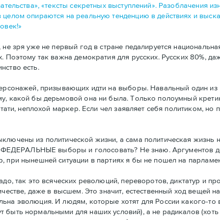
зательства», «тексты секретных выступлений». Разоблачения и
 целом опираются на реальную тенденцию в действиях и выска
овек!»
, не зря уже не первый год в стране педалируется национальн
х. Поэтому так важна демократия для русских. Русских 80%, д
нство есть.
персонажей, призывающих идти на выборы. Навальный один из 
у, какой бы дерьмовой она ни была. Только полоумный кретин
стати, неплохой маркер. Если чел заявляет себя политиком, но
ыключены из политической жизни, а сама политическая жизнь 
на ФЕДЕРАЛЬНЫЕ выборы и голосовать? Не знаю. Аргументов дос
, при нынешней ситуации в партиях я бы не пошел на парламе
адо, так это всяческих революций, переворотов, диктатур и пр
ичестве, даже в высшем. Это значит, естественный ход вещей 
ьна эволюция. И людям, которые хотят для России какого-то 
быть нормальными для наших условий), а не радикалов (хоть п