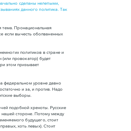
значально сделаны нелепыми,
зываниях данного политика. Так
ая тема. Пронациональная
аже если вычесть оболваненных
немногих политиков в стране и
 (или провокатор) будет
 при этом призывает
на федеральном уровне давно
таточно и за, и против. Надо
нтские выборы.
очей подобной хреноты. Русские
на нашей стороне. Потому между
вменяемого будущего, стоит
равых, хоть левых). Стоит