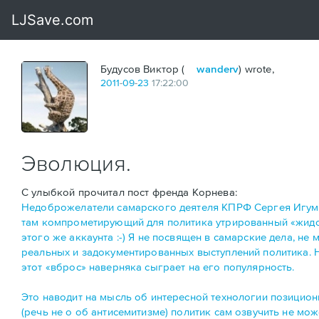
Будусов Виктор (
wanderv
) wrote,
2011
-
09
-
23
17:22:00
Эволюция.
С улыбкой прочитал пост френда Корнева:
Недоброжелатели самарского деятеля КПРФ Сергея Игумен
там компрометирующий для политика утрированный «жидоед
этого же аккаунта :-) Я не посвящен в самарские дела, не
реальных и задокументированных выступлений политика. Н
этот «вброс» наверняка сыграет на его популярность.
Это наводит на мысль об интересной технологии позицион
(речь не о об антисемитизме) политик сам озвучить не мо