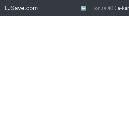
LJSave.com
⬅
Копия ЖЖ
a-ka