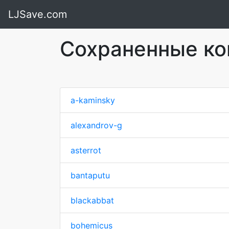
LJSave.com
Сохраненные ко
a-kaminsky
alexandrov-g
asterrot
bantaputu
blackabbat
bohemicus