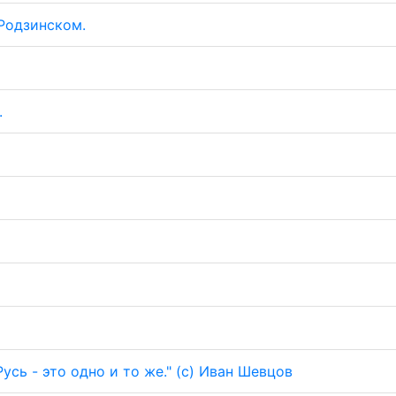
Родзинском.
.
)
усь - это одно и то же." (с) Иван Шевцов