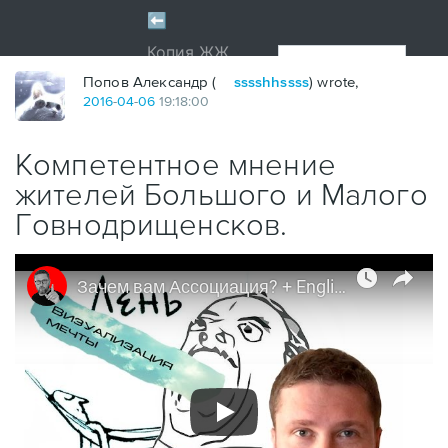
Попов Александр (
sssshhssss
) wrote,
2016
-
04
-
06
19:18:00
Компетентное мнение
жителей Большого и Малого
Говнодрищенсков.