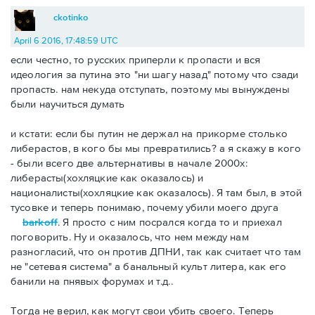
ckotinko
April 6 2016, 17:48:59 UTC
если честно, то русских приперли к пропасти и вся
идеология за путина это "ни шагу назад" потому что сзади
пропасть. нам некуда отступать, поэтому мы вынуждены
были научиться думать
и кстати: если бы путин не держал на прикорме столько
либерастов, в кого бы мы превратились? а я скажу в кого
- были всего две альтернативы в начале 2000х:
либерасты(хохляцкие как оказалось) и
националисты(хохляцкие как оказалось). Я там был, в этой
тусовке и теперь понимаю, почему убили моего друга
barkoff
. Я просто с ним посрался когда то и приехал
поговорить. Ну и оказалось, что нем между нам
разногласий, что он против ДПНИ, так как считает что там
не "сетевая система" а банальный культ литера, как его
банили на пнявых форумах и т.д..
Тогда не верил, как могут свои убить своего. Теперь