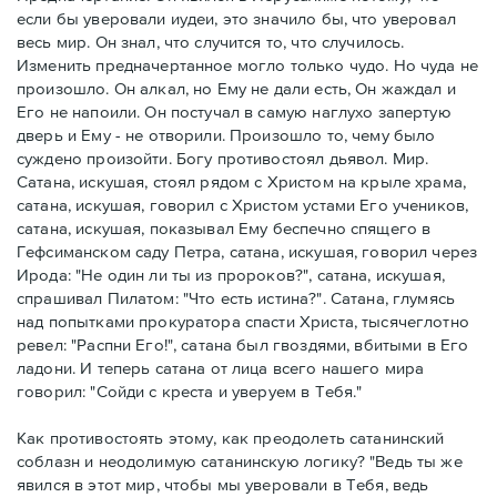
если бы уверовали иудеи, это значило бы, что уверовал
весь мир. Он знал, что случится то, что случилось.
Изменить предначертанное могло только чудо. Но чуда не
произошло. Он алкал, но Ему не дали есть, Он жаждал и
Его не напоили. Он постучал в самую наглухо запертую
дверь и Ему - не отворили. Произошло то, чему было
суждено произойти. Богу противостоял дьявол. Мир.
Сатана, искушая, стоял рядом с Христом на крыле храма,
сатана, искушая, говорил с Христом устами Его учеников,
сатана, искушая, показывал Ему беспечно спящего в
Гефсиманском саду Петра, сатана, искушая, говорил через
Ирода: "Не один ли ты из пророков?", сатана, искушая,
спрашивал Пилатом: "Что есть истина?". Сатана, глумясь
над попытками прокуратора спасти Христа, тысячеглотно
ревел: "Распни Его!", сатана был гвоздями, вбитыми в Его
ладони. И теперь сатана от лица всего нашего мира
говорил: "Сойди с креста и уверуем в Тебя."
Как противостоять этому, как преодолеть сатанинский
соблазн и неодолимую сатанинскую логику? "Ведь ты же
явился в этот мир, чтобы мы уверовали в Тебя, ведь