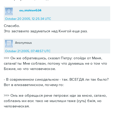
ex_irishterr534
October 20 2005, 12:25:34 UTC
Спасибо.
Это заставило задуматься над Книгой еще раз.
Anonymous
October 21 2005, 07:48:57 UTC
>>> Он же обратившись, сказал Петру: отойди от Меня,
сатана! ты Мне соблазн, потому что думаешь не о том что
Божие, но что человеческое.
- В современном синодальном - так. ВСЕГДА ли так было?
Вот в елизаветинском, почему-то:
>>> Онъ же обрещься рече петрови: иди за мною, сатано,
соблазнъ ми еси: тако не мыслиши таже (суть) бжiя, но
человечeская.