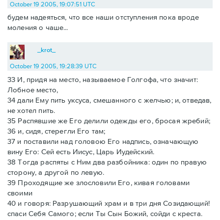
October 19 2005, 19:07:51 UTC
будем надеяться, что все наши отступления пока вроде
моления о чаше...
_krot_
October 19 2005, 19:28:39 UTC
33 И, придя на место, называемое Голгофа, что значит:
Лобное место,
34 дали Ему пить уксуса, смешанного с желчью; и, отведав,
не хотел пить.
35 Распявшие же Его делили одежды его, бросая жребий;
36 и, сидя, стерегли Его там;
37 и поставили над головою Его надпись, означающую
вину Его: Сей есть Иисус, Царь Иудейский.
38 Тогда распяты с Ним два разбойника: один по правую
сторону, а другой по левую.
39 Проходящие же злословили Его, кивая головами
своими
40 и говоря: Разрушающий храм и в три дня Созидающий!
спаси Себя Самого; если Ты Сын Божий, сойди с креста.