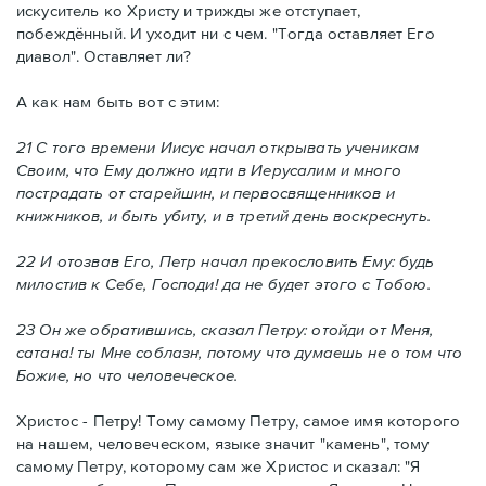
искуситель ко Христу и трижды же отступает,
побеждённый. И уходит ни с чем. "Тогда оставляет Его
диавол". Оставляет ли?
А как нам быть вот с этим:
21 С того времени Иисус начал открывать ученикам
Своим, что Ему должно идти в Иерусалим и много
пострадать от старейшин, и первосвященников и
книжников, и быть убиту, и в третий день воскреснуть.
22 И отозвав Его, Петр начал прекословить Ему: будь
милостив к Себе, Господи! да не будет этого с Тобою.
23 Он же обратившись, сказал Петру: отойди от Меня,
сатана! ты Мне соблазн, потому что думаешь не о том что
Божие, но что человеческое.
Христос - Петру! Тому самому Петру, самое имя которого
на нашем, человеческом, языке значит "камень", тому
самому Петру, которому сам же Христос и сказал: "Я