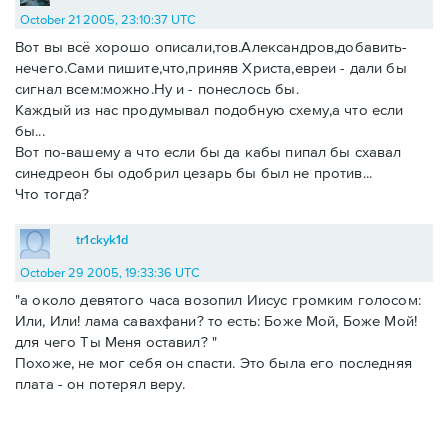
October 21 2005, 23:10:37 UTC
Вот вы всё хорошо описали,тов.Александров,добавить-
нечего.Сами пишите,что,приняв Христа,евреи - дали бы
сигнал всем:можно.Ну и - понеслось бы.
Каждый из нас продумывал подобную схему,а что если
бы...
Вот по-вашему а что если бы да кабы пипал бы схавал
синедреон бы одобрил цезарь бы был не против...
Что тогда?
tr1ckyk1d
October 29 2005, 19:33:36 UTC
"а около девятого часа возопил Иисус громким голосом:
Или, Или! лама савахфани? то есть: Боже Мой, Боже Мой!
для чего Ты Меня оставил? "
Похоже, не мог себя он спасти. Это была его последняя
плата - он потерял веру.