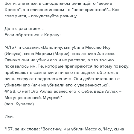
Вот и, опять же, в синодальном речь идёт о "вере в
Христа", а в елизаветинском - о "вере христовой"... Как
говорится, - почувствуйте разницу.
Да и с распятием...
Если обратиться к Корану:
"4/157. и сказали: «Воистину, мы убили Мессию Ису
(Иисуса), сына Марьям (Марии), посланника Аллаха».
Однако они не убили его и не распяли, а это только
показалось им. Те, которые препираются по этому поводу,
пребывают в сомнении и ничего не ведают об этом, а
лишь следуют предположениям. Они действительно не
убивали его (или не убивали его с уверенностью).
4/158. О нет! Это Аллах вознес его к Себе, ведь Аллах –
Могущественный, Мудрый."
(пер. Кулиева)
Или:
"157. за их слова: "Воистину, мы убили Мессию, 'Ису, сына