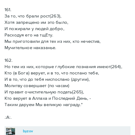
161.
За то, что брали рост(263),
Хотя запрещено им это было,
И пожирали у людей добро,
Расходуя его на тщЕту.
Мы приготовили для тех из них, кто нечестив,
Мучительное наказанье.
162.
Но тем из них, которые глубокие познания имеют(264),
Кто (в Бога) верует, и в то, что послано тебе,
И в то, что до тебя ниспослано (другим),
Молитву совершает (по часам)
И правит очистительную подать(265),
Кто верует в Аллаха и Последний День, -
Таким даруем Мы великую награду."
.:А:.
byzov