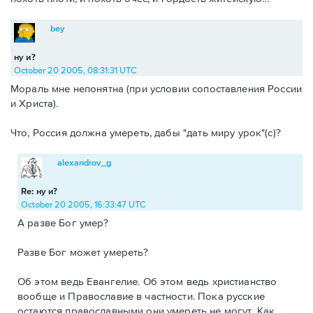
bey
ну и?
October 20 2005, 08:31:31 UTC
Мораль мне непонятна (при условии сопоставления России
и Христа).
Что, Россия должна умереть, дабы "дать миру урок"(с)?
alexandrov_g
Re: ну и?
October 20 2005, 16:33:47 UTC
А разве Бог умер?
Разве Бог может умереть?
Об этом ведь Евангелие. Об этом ведь христианство
вообще и Православие в частности. Пока русские
остаются православными они умереть не могут. Как