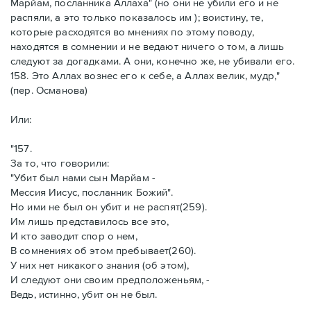
Марйам, посланника Аллаха" (но они не убили его и не
распяли, а это только показалось им ); воистину, те,
которые расходятся во мнениях по этому поводу,
находятся в сомнении и не ведают ничего о том, а лишь
следуют за догадками. А они, конечно же, не убивали его.
158. Это Аллах вознес его к себе, а Аллах велик, мудр,"
(пер. Османова)
Или:
"157.
За то, что говорили:
"Убит был нами сын Марйам -
Мессия Иисус, посланник Божий".
Но ими не был он убит и не распят(259).
Им лишь представилось все это,
И кто заводит спор о нем,
В сомнениях об этом пребывает(260).
У них нет никакого знания (об этом),
И следуют они своим предположеньям, -
Ведь, истинно, убит он не был.