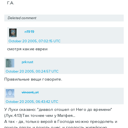
Г.А.
Deleted comment
n1919
October 20 2005, 07:02:15 UTC
смотря какие евреи
prkrust
October 20 2005, 00:24:57 UTC
Правильные вещи говорите.
vincent_st
October 20 2005, 06:43:42 UTC
У Луки сказано: "диавол отошел от Него до времени"
(Лук.4:13)Так точнее чем у Матфея...
А так - да, только верой в Господа можно преодолеть и
похоть плоти, и похоть очес, и гордость житейскую...