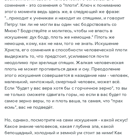
сомнения - это сомнения о "плоти". Ключ к пониманию
этого момента ведь здесь же, в следующей же фразе:
"...приходит к ученикам и находит их спящими, и говорит
Петру: так ли не могли вы один час бодрствовать со
Мною? Бодрствуйте и молитесь, чтобы не впасть в
искушение: дух бодр, плоть же немощна." Плоть же
немощна, кому, как не нам, того не знать. Искушение
Христа, его сомнения в способности человеческой плоти
выдержать то, что предстоит, усиливаются почти
неодолимо при зрелище спящих. Жалкая человеческая
плоть не может противиться даже и сну. Преодоление
этого искушения совершается в назидание нам - человек,
маленький, ничтожный, смертный человек, может всё.
Если "будет у вас вера хотя бы с горчичное зерно", то вы
не только сможете сдвигать горы, но если в вас будет то
самое зерно веры, то и плоть ваша, та самая, что "прах
есмь", вас не подведёт.
Но, однако, посмотрите на сами искушения - какой искус!
Какое знание человеков, какая глубина зла, какой
бепощадный, холодный и земной ум стоит за ними! Как