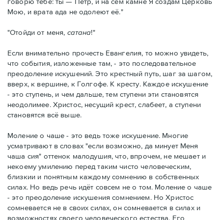
говорю тебе: ты — Петр, и на сем камне Я создам Церковь
Мою, и врата ада не одолеют её."
"Отойди от меня,
сатана
!"
Если внимательно прочесть Евангелия, то можно увидеть,
что события, изложенные там, - это последовательное
преодоление искушений. Это крестный путь, шаг за шагом,
вверх, к вершине, к Голгофе. К кресту. Каждое искушение
- это ступень, и чем дальше, тем ступени эти становятся
неодолимее. Христос, несущий крест, слабеет, а ступени
становятся всё выше.
Моление о чаше - это ведь тоже искушение. Многие
усматривают в словах "если возможно, да минует Меня
чаша сия" оттенок малодушия, что, впрочем, не мешает и
некоему умилению перед таким чисто человеческим,
близкии и понятным каждому сомнению в собственных
силах. Но ведь речь идёт совсем не о том. Моление о чаше
- это преодоление искушения сомнением. Но Христос
сомневается не в своих силах, он сомневается в силах и
возможностях своего человеческого естества. Его