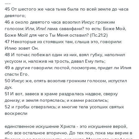
......
45 От шестого же часа тьма была по всей земле до часа
девятого;
46 а около девятого часа возопил Иисус громким
голосом: Или, Или! лама савахфани? то есть: Боже Мой,
Боже Мой! для чего Ты Меня оставил? (Пс.21:2)
47 Некоторые из стоявших там, слыша это, говорили:
Илию зовет Он.
48 И тотчас побежал один из них, взял губку, наполнил
уксусом и, наложив на трость, давал Ему пить;
49 а другие говорили: постой, посмотрим, придет ли Илия
спасти Его.
50 Иисус же, опять возопив громким голосом, испустил
дух.
51 И вот, завеса в храме раздралась надвое, сверху
донизу; и земля потряслась; и камни расселись;
52 и гробы отверзлись; и многие тела усопших святых
воскресли
единственное искушение Христа - это искушение верой,
ибо все остальное вторично. До тех пор, пока мы верим в