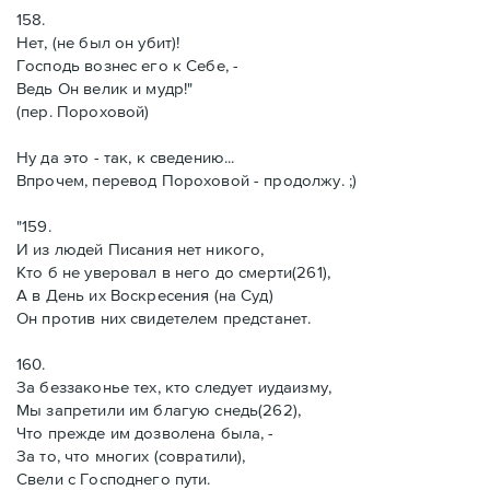
158.
Нет, (не был он убит)!
Господь вознес его к Себе, -
Ведь Он велик и мудр!"
(пер. Пороховой)
Ну да это - так, к сведению...
Впрочем, перевод Пороховой - продолжу. ;)
"159.
И из людей Писания нет никого,
Кто б не уверовал в него до смерти(261),
А в День их Воскресения (на Суд)
Он против них свидетелем предстанет.
160.
За беззаконье тех, кто следует иудаизму,
Мы запретили им благую снедь(262),
Что прежде им дозволена была, -
За то, что многих (совратили),
Свели с Господнего пути.