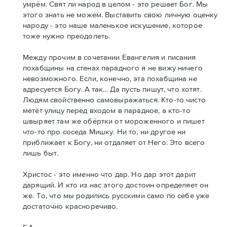
умрём. Свят ли народ в целом - это решает Бог. Мы
этого знать не можем. Выставить свою личную оценку
народу - это наше маленькое искушение, которое
тоже нужно преодолеть.
Между прочим в сочетании Евангелия и писания
похабщины на стенах парадного я не вижу ничего
невозможного. Если, конечно, эта похабщина не
адресуется Богу. А так... Да пусть пишут, что хотят.
Людям свойственно самовыражаться. Кто-то чисто
метёт улицу перед входом в парадное, а кто-то
швыряет там же обёртки от мороженного и пишет
что-то про соседа Мишку. Ни то, ни другое ни
приближает к Богу, ни отдаляет от Него. Это всего
лишь быт.
Христос - это именно что дар. Но дар этот дарит
дарящий. И кто из нас этого достоин определяет он
же. То, что мы родились русскими само по себе уже
достаточно красноречиво.