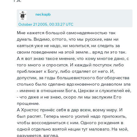
Г.А.
neckapb
October 21 2005, 00:33:27 UTC
Мне кажется большой самонадеянностью так
думать. Видимо, оттого, что мы русские, нам ни
каяться уже не надо, ни молиться, ни следить за
своим поведением на этой земле... вряд ли это так.
А я вот знаю такое мнение, что кому многое дано, с
того много и спросится. И каждый поступок либо
приближает к Богу, либо отдаляет от него. И,
допустим, за годы большевистского богоборчества
столько было сделано вдохновенного диаволом зла
- именно в отношении Бога, Церкви и служителей её,
- что даже и не знаю, скоро ли мы заслужим Его
прощение.
А Христос принёс себя в дар всем, всему миру. И
был распят. Теперь много усилий надо приложить,
чтобы воссоединиться с ним. Одного рождения в
одной отдельно взятой нации тут маловато. На мой,
разумеется, взгляд.