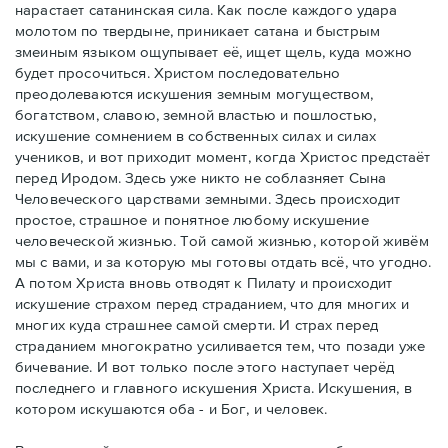
нарастает сатанинская сила. Как после каждого удара
молотом по твердыне, приникает сатана и быстрым
змеиным языком ощупывает её, ищет щель, куда можно
будет просочиться. Христом последовательно
преодолеваются искушения земным могуществом,
богатством, славою, земной властью и пошлостью,
искушение сомнением в собственных силах и силах
учеников, и вот приходит момент, когда Христос предстаёт
перед Иродом. Здесь уже никто не соблазняет Сына
Человеческого царствами земными. Здесь происходит
простое, страшное и понятное любому искушение
человеческой жизнью. Той самой жизнью, которой живём
мы с вами, и за которую мы готовы отдать всё, что угодно.
А потом Христа вновь отводят к Пилату и происходит
искушение страхом перед страданием, что для многих и
многих куда страшнее самой смерти. И страх перед
страданием многократно усиливается тем, что позади уже
бичевание. И вот только после этого наступает черёд
последнего и главного искушения Христа. Искушения, в
котором искушаются оба - и Бог, и человек.