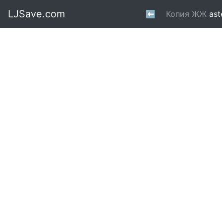
LJSave.com
⬅
Копия ЖЖ
ast