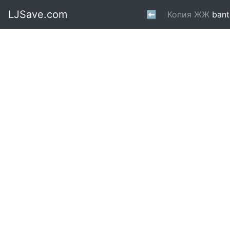
LJSave.com
⬅
Копия ЖЖ
bant