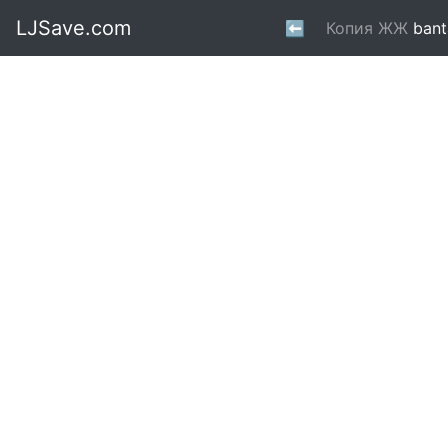
LJSave.com
⬅
Копия ЖЖ
bant