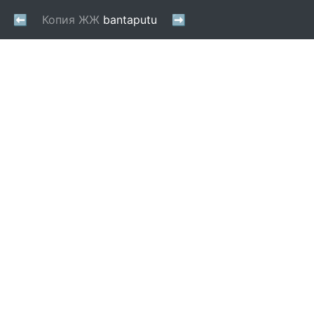
⬅
Копия ЖЖ
bantaputu
➡