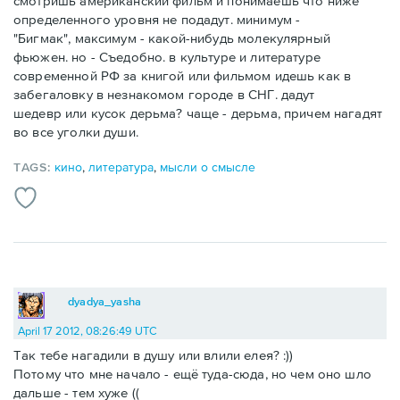
смотришь американский фильм и понимаешь что ниже
определенного уровня не подадут. минимум -
"Бигмак", максимум - какой-нибудь молекулярный
фьюжен. но - Съедобно. в культуре и литературе
современной РФ за книгой или фильмом идешь как в
забегаловку в незнакомом городе в СНГ. дадут
шедевр или кусок дерьма? чаще - дерьма, причем нагадят
во все уголки души.
TAGS:
кино
,
литература
,
мысли о смысле
dyadya_yasha
April 17 2012, 08:26:49 UTC
Так тебе нагадили в душу или влили елея? :))
Потому что мне начало - ещё туда-сюда, но чем оно шло
дальше - тем хуже ((