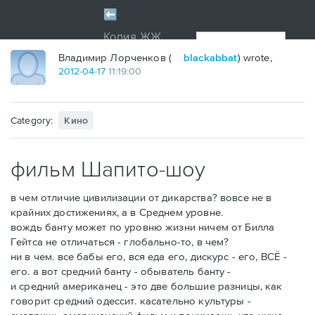
Владимир Лорченков (
blackabbat
) wrote,
2012
-
04
-
17
11:19:00
Category:
Кино
фильм Шапито-шоу
в чем отличие цивилизации от дикарства? вовсе не в
крайних достижениях, а в Среднем уровне.
вождь банту может по уровню жизни ничем от Билла
Гейтса не отличаться - глобально-то, в чем?
ни в чем. все бабы его, вся еда его, дискурс - его, ВСЁ -
его. а вот средний банту - обыватель банту -
и средний американец - это две большие разницы, как
говорит средний одессит. касательно культуры -