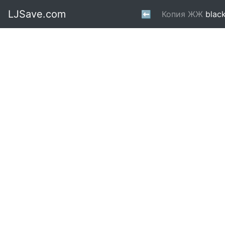
LJSave.com
⬅
Копия ЖЖ
blac