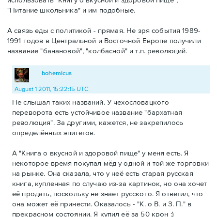
"Питание школьника" и им подобные.
А связь еды с политикой - прямая. Не зря события 1989-
1991 годов в Центральной и Восточной Европе получили
название "банановой", "колбасной" и т.п. революций.
bohemicus
August 1 2011, 15:22:15 UTC
Не слышал таких названий. У чехословацкого
переворота есть устойчивое название "бархатная
революция". За другими, кажется, не закрепилось
определённых эпитетов.
А "Книга о вкусной и здоровой пище" у меня есть. Я
некоторое время покупал мёд у одной и той же торговки
на рынке. Она сказала, что у неё есть старая русская
книга, купленная по случаю из-за картинок, но она хочет
её продать, поскольку не знает русского. Я ответил, что
она может её принести. Оказалось - "К. о В. и З. П." в
прекрасном состоянии. Я купил её за 50 крон :)