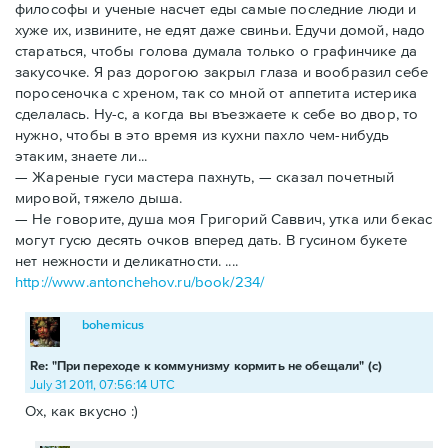
философы и ученые насчет еды самые последние люди и
хуже их, извините, не едят даже свиньи. Едучи домой, надо
стараться, чтобы голова думала только о графинчике да
закусочке. Я раз дорогою закрыл глаза и вообразил себе
поросеночка с хреном, так со мной от аппетита истерика
сделалась. Ну-с, а когда вы въезжаете к себе во двор, то
нужно, чтобы в это время из кухни пахло чем-нибудь
этаким, знаете ли...
— Жареные гуси мастера пахнуть, — сказал почетный
мировой, тяжело дыша.
— Не говорите, душа моя Григорий Саввич, утка или бекас
могут гусю десять очков вперед дать. В гусином букете
нет нежности и деликатности. ....
http://www.antonchehov.ru/book/234/
bohemicus
Re: "При переходе к коммунизму кормить не обещали" (с)
July 31 2011, 07:56:14 UTC
Ох, как вкусно :)