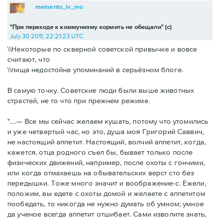
memento_iv_mo
"При переходе к коммунизму кормить не обещали" (с)
July 30 2011, 22:21:23 UTC
\\Некоторые по скверной советской привычке и вовсе
считают, что
\\пища недостойна упоминаний в серьёзном блоге.
В самую точку. Советские люди были выше животных
страстей, не то что при прежнем режиме.
"....— Все мы сейчас желаем кушать, потому что утомились
и уже четвертый час, но это, душа моя Григорий Саввич,
не настоящий аппетит. Настоящий, волчий аппетит, когда,
кажется, отца родного съел бы, бывает только после
физических движений, например, после охоты с гончими,
или когда отмахаешь на обывательских верст сто без
передышки. Тоже много значит и воображение-с. Ежели,
положим, вы едете с охоты домой и желаете с аппетитом
пообедать, то никогда не нужно думать об умном; умное
да ученое всегда аппетит отшибает. Сами изволите знать,