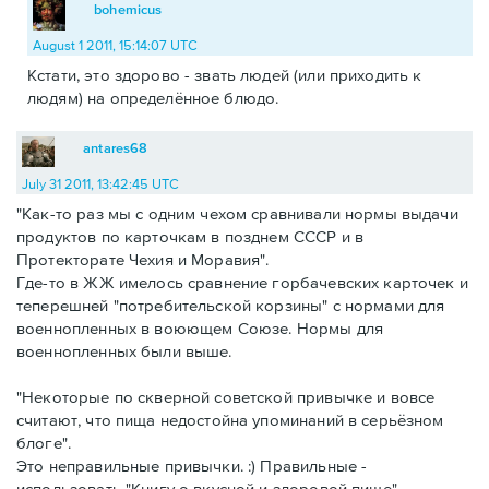
bohemicus
August 1 2011, 15:14:07 UTC
Кстати, это здорово - звать людей (или приходить к
людям) на определённое блюдо.
antares68
July 31 2011, 13:42:45 UTC
"Как-то раз мы с одним чехом сравнивали нормы выдачи
продуктов по карточкам в позднем СССР и в
Протекторате Чехия и Моравия".
Где-то в ЖЖ имелось сравнение горбачевских карточек и
теперешней "потребительской корзины" с нормами для
военнопленных в воюющем Союзе. Нормы для
военнопленных были выше.
"Некоторые по скверной советской привычке и вовсе
считают, что пища недостойна упоминаний в серьёзном
блоге".
Это неправильные привычки. :) Правильные -
использовать "Книгу о вкусной и здоровой пище",