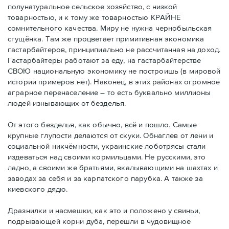
полунатуральное сельское хозяйство, с низкой
товарностью, и к тому же товарностью КРАЙНЕ
сомнительного качества. Миру не нужна чернобыльская
сгущёнка. Там же процветает примитивная экономика
гастарбайтеров, принципиально не рассчитанная на доход.
Гастарбайтеры работают за еду, на гастарбайтерстве
СВОЮ национальную экономику не построишь (в мировой
истории примеров нет). Наконец, в этих районах огромное
аграрное перенаселение – то есть буквально миллионы
людей изнывающих от безделья.
От этого безделья, как обычно, всё и пошло. Самые
крупные глупости делаются от скуки. Обнаглев от лени и
социальной никчёмности, украинские лоботрясы стали
издеваться над своими кормильцами. Не русскими, это
ладно, а своими же братьями, вкалывающими на шахтах и
заводах за себя и за карпатского парубка. А также за
киевского дядю.
Дразнилки и насмешки, как это и положено у свиньи,
подрывающей корни дуба, перешли в чудовищное