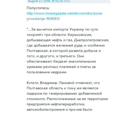
August 27 2014, 10:12:25 UTC
Попуститесь:
http://www.investgazeta.net/ekonomika/zona-
proedanija-164683/
"....За вычетом импорта Украину по сути
«кормят» три области: Харьковская,
добывающая нефть и газ, Днепропетровская,
где добывается железная руда, и особенно
Полтавская, в которой развита добыча и
того, и другого, и третьего. Они
обеспечивают бюджет значительными
суммами рентных платежей и платы за
пользование недрами.
Кстати, Владимир Лановой отмечает, что
Полтавская область к тому же является
лидером по генерированию добавленной
стоимости. Расположенные на ее территории
предприятия нефтепереработки,
автомобилестроения и прочие были