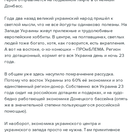
Донбасс.
Года два назад великий украинский народ пришёл к
светлой мысли, что не все йогурты одинаково полезны. На
Западе Украины живут прилежные и трудолюбивые
европейские хоббиты. В центре, на полтавщинах, светлых
людей тоже богато, хотя, как говорится, есть вкрапления.
А вот на востоке, о-хо-хонюшки – ПРОмБЛЕМА. Регион
это дотационный, кормит его вся Украина день и ночь 23
года.
В общем уже здесь насупило помрачнение рассудка.
Потому что восток Украины это 60% её экономики и это
единственный регион-донор. Собственно вся Украина 23
года сидит на российских дотациях и подарках, и на худо-
бедно работающей экономике Донецкого бассейна (опять
же в значительной степени пользующегося российской
помощью).
И наоборот, экономика украинского центра и
украинского запада просто не нужна. Там примитивное