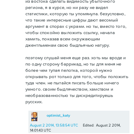
из востока сделать видимость убыточного
региона, я в курсе, но ни разу не видел
статистики, которую ты упомянула. безусловно,
что такие интересные цифры дают весомый
аргумент в спорах с украми. но ты, вместо того,
чтобы спокойно выложить ссылку, начала
хамить, показав всем окружающим
джентльменам свою быдльячью натуру.
поэтому слушай меня еще раз. хоть мы вроде и
по одну сторону баррикад, но ты для меня не
более чем тупая пелотка, которой нужно
открывать рот только для того, чтобы положить
туда член. не пытайся писать больше ничего
умного. своим быдлячеством, хамством и
необразованностью ты дискредитируешь
русских.
optimist_katy
August 2 2014, 13:58:54 UTC
Edited: August 2 2014,
14:01:43 UTC