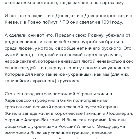
окончательно потеряно, тогда начнётся по-взрослому.
И вот тогда люди – и в Донецке, и в Днепропетровске, и в
Киеве, и в Ровно поймут, ЧТО они сделали в 1991 году.
А сделали они вот что. Предали свою Родину, убежали от
родственников, и нашли себе единоутробных братьев
среди людей, у которых вообще нет ничего русского. Это
чужой народ – подлый и холопский народ-неудачник,
народ-сектант, который ненавидит лютой ненавистью всех
своих соседей – и в первую голову проклятых украинцев.
Которые для него такие же «украинцы», как мы (для них,
галицийских «русинов») «русские».
Сто лет назад жители восточной Украины жили в
Харьковской губернии и были полноправными
гражданами великой православной русской страны.
Жители запада жили в королевстве Галиция и Лодомерия,
окраине Австро-Венгрии. И были там париями. Как они
общались с украинцами России? А никак. Между двумя
империями была укреплённая граница, взаимная