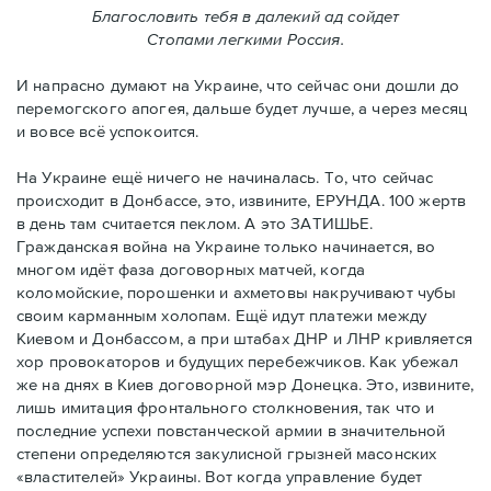
Благословить тебя в далекий ад сойдет
Стопами легкими Россия.
И напрасно думают на Украине, что сейчас они дошли до
перемогского апогея, дальше будет лучше, а через месяц
и вовсе всё успокоится.
На Украине ещё ничего не начиналась. То, что сейчас
происходит в Донбассе, это, извините, ЕРУНДА. 100 жертв
в день там считается пеклом. А это ЗАТИШЬЕ.
Гражданская война на Украине только начинается, во
многом идёт фаза договорных матчей, когда
коломойские, порошенки и ахметовы накручивают чубы
своим карманным холопам. Ещё идут платежи между
Киевом и Донбассом, а при штабах ДНР и ЛНР кривляется
хор провокаторов и будущих перебежчиков. Как убежал
же на днях в Киев договорной мэр Донецка. Это, извините,
лишь имитация фронтального столкновения, так что и
последние успехи повстанческой армии в значительной
степени определяются закулисной грызней масонских
«властителей» Украины. Вот когда управление будет