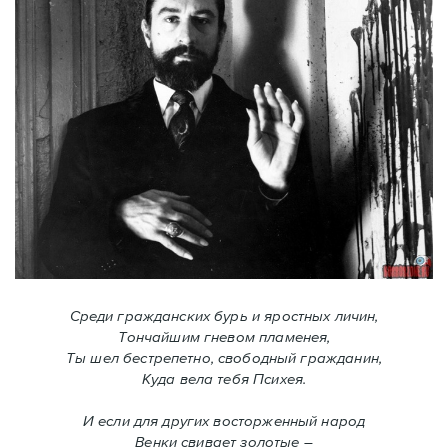
Среди гражданских бурь и яростных личин,
Тончайшим гневом пламенея,
Ты шел бестрепетно, свободный гражданин,
Куда вела тебя Психея.
И если для других восторженный народ
Венки свивает золотые –