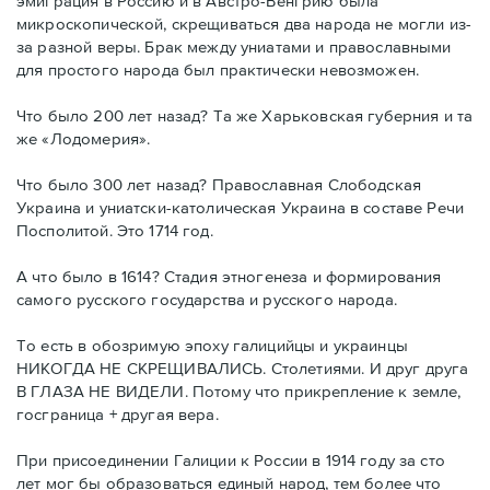
эмиграция в Россию и в Австро-Венгрию была
микроскопической, скрещиваться два народа не могли из-
за разной веры. Брак между униатами и православными
для простого народа был практически невозможен.
Что было 200 лет назад? Та же Харьковская губерния и та
же «Лодомерия».
Что было 300 лет назад? Православная Слободская
Украина и униатски-католическая Украина в составе Речи
Посполитой. Это 1714 год.
А что было в 1614? Стадия этногенеза и формирования
самого русского государства и русского народа.
То есть в обозримую эпоху галицийцы и украинцы
НИКОГДА НЕ СКРЕЩИВАЛИСЬ. Столетиями. И друг друга
В ГЛАЗА НЕ ВИДЕЛИ. Потому что прикрепление к земле,
госграница + другая вера.
При присоединении Галиции к России в 1914 году за сто
лет мог бы образоваться единый народ, тем более что