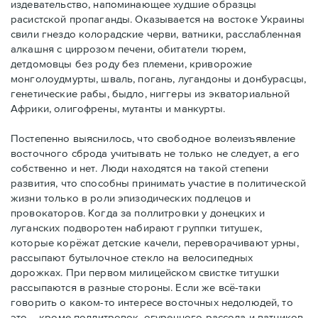
издевательство, напоминающее худшие образцы
расистской пропаганды. Оказывается на востоке Украины
свили гнездо колорадские черви, ватники, расслабленная
алкашня с циррозом печени, обитатели тюрем,
детдомовцы без роду без племени, криворожие
монголоудмурты, шваль, погань, лугандоны и донбурасцы,
генетические рабы, быдло, ниггеры из экваториальной
Африки, олигофрены, мутанты и манкурты.
Постепенно выяснилось, что свободное волеизъявление
восточного сброда учитывать не только не следует, а его
собственно и нет. Люди находятся на такой степени
развития, что способны принимать участие в политической
жизни только в роли эпизодических подлецов и
провокаторов. Когда за поллитровки у донецких и
луганских подворотен набирают группки титушек,
которые корёжат детские качели, переворачивают урны,
рассыпают бутылочное стекло на велосипедных
дорожках. При первом милицейском свистке титушки
рассыпаются в разные стороны. Если же всё-таки
говорить о каком-то интересе восточных недолюдей, то
это, - кроме поллитровок, огуречного рассола и ватников,