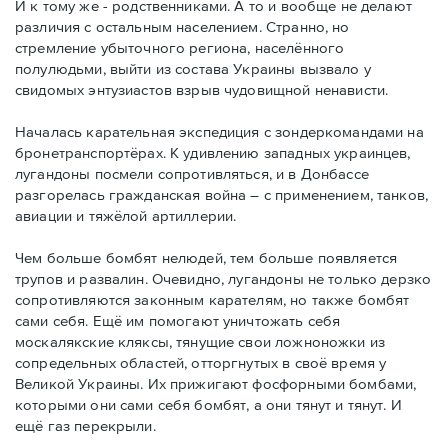
И к тому же - родственниками. А то и вообще не делают
различия с остальным населением. Странно, но
стремление убыточного региона, населённого
полулюдьми, выйти из состава Украины вызвало у
свидомых энтузиастов взрыв чудовищной ненависти.
Началась карательная экспедиция с зондеркомандами на
бронетранспортёрах. К удивлению западных украинцев,
лугандоны посмели сопротивляться, и в Донбассе
разгорелась гражданская война – с применением, танков,
авиации и тяжёлой артиллерии.
Чем больше бомбят нелюдей, тем больше появляется
трупов и развалин. Очевидно, лугандоны не только дерзко
сопротивляются законным карателям, но также бомбят
сами себя. Ещё им помогают уничтожать себя
москалякские кляксы, тянущие свои ложноножки из
сопредельных областей, отторгнутых в своё время у
Великой Украины. Их прижигают фосфорными бомбами,
которыми они сами себя бомбят, а они тянут и тянут. И
ещё газ перекрыли.